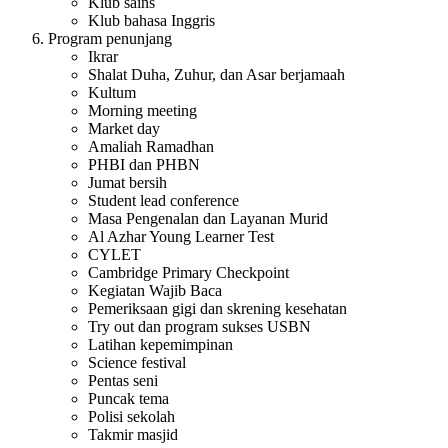
Klub sains
Klub bahasa Inggris
Program penunjang
Ikrar
Shalat Duha, Zuhur, dan Asar berjamaah
Kultum
Morning meeting
Market day
Amaliah Ramadhan
PHBI dan PHBN
Jumat bersih
Student lead conference
Masa Pengenalan dan Layanan Murid
Al Azhar Young Learner Test
CYLET
Cambridge Primary Checkpoint
Kegiatan Wajib Baca
Pemeriksaan gigi dan skrening kesehatan
Try out dan program sukses USBN
Latihan kepemimpinan
Science festival
Pentas seni
Puncak tema
Polisi sekolah
Takmir masjid