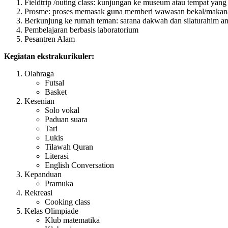
Fieldtrip /outing class: kunjungan ke museum atau tempat yan
Prosme: proses memasak guna memberi wawasan bekal/makanan b
Berkunjung ke rumah teman: sarana dakwah dan silaturahim ant
Pembelajaran berbasis laboratorium
Pesantren Alam
Kegiatan ekstrakurikuler:
Olahraga
Futsal
Basket
Kesenian
Solo vokal
Paduan suara
Tari
Lukis
Tilawah Quran
Literasi
English Conversation
Kepanduan
Pramuka
Rekreasi
Cooking class
Kelas Olimpiade
Klub matematika