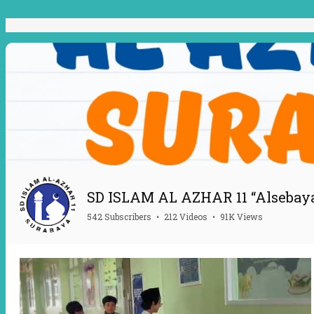
SD ISLAM AL AZHAR 11 “Alsebaya
542 Subscribers
•
212 Videos
•
91K Views