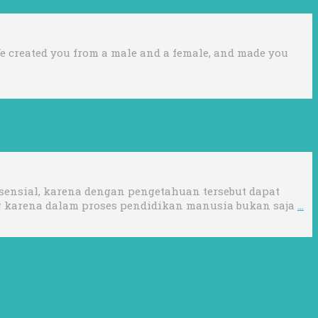
We created you from a male and a female, and made you
sensial, karena dengan pengetahuan tersebut dapat
g karena dalam proses pendidikan manusia bukan saja
…