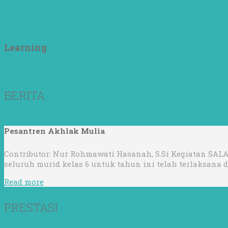
Learning
How To Live Together
BERITA
Pesantren Akhlak Mulia
Contributor: Nur Rohmawati Hasanah, S.Si Kegiatan SALA
seluruh murid kelas 6 untuk tahun ini telah terlaksana
Read more
PRESTASI