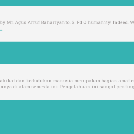
 by Mr. Agus Arruf Bahariyanto, S. Pd O humanity! Indeed, 
…
g hakikat dan kedudukan manusia merupakan bagian amat e
nnya di alam semesta ini. Pengetahuan ini sangat pentin