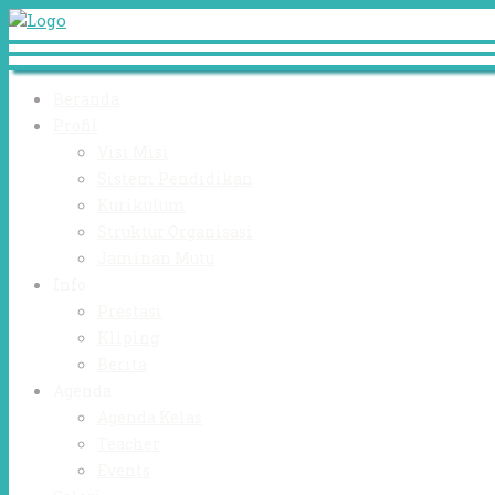
Beranda
Profil
Visi Misi
Sistem Pendidikan
Kurikulum
Struktur Organisasi
Jaminan Mutu
Info
Prestasi
Kliping
Berita
Agenda
Agenda Kelas
Teacher
Events