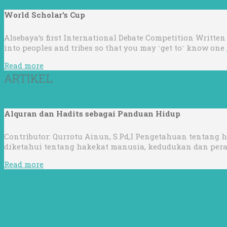
World Scholar’s Cup
Alsebaya‘s first International Debate Competition Written
into peoples and tribes so that you may ˹get to˺ know one
Read more
ARTIKEL
Alquran dan Hadits sebagai Panduan Hidup
Contributor: Qurrotu Ainun, S.Pd,I Pengetahuan tentan
diketahui tentang hakekat manusia, kedudukan dan pera
Read more