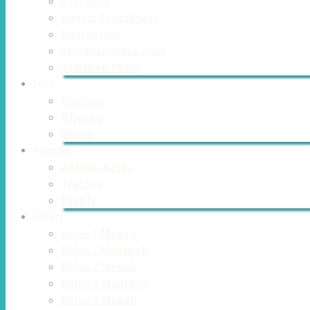
Visi Misi
Sistem Pendidikan
Kurikulum
Struktur Organisasi
Jaminan Mutu
Info
Prestasi
Kliping
Berita
Agenda
Agenda Kelas
Teacher
Events
Galeri
Kelas 1 Mekah
Kelas 1 Madinah
Kelas 2 Mekah
Kelas 2 Madinah
Kelas 3 Mekah