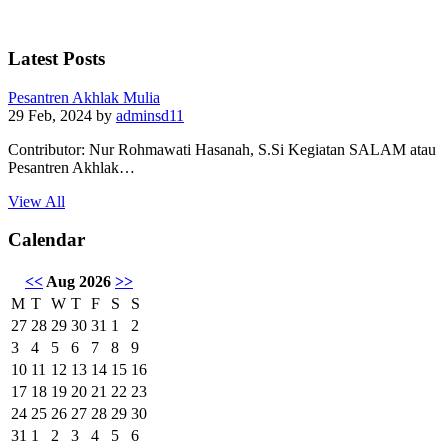
Latest Posts
Pesantren Akhlak Mulia
29 Feb, 2024
by
adminsd11
Contributor: Nur Rohmawati Hasanah, S.Si Kegiatan SALAM atau
Pesantren Akhlak…
View All
Calendar
<<
Aug 2026
>>
M
T
W
T
F
S
S
27
28
29
30
31
1
2
3
4
5
6
7
8
9
10
11
12
13
14
15
16
17
18
19
20
21
22
23
24
25
26
27
28
29
30
31
1
2
3
4
5
6