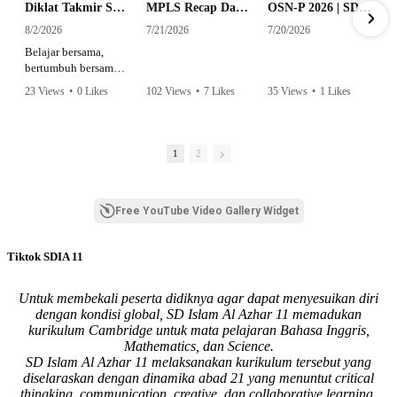
Diklat Takmir SDI Al Azhar 11 Surabaya
MPLS Recap Day 1 - SDI Al Azhar 11 Surabaya
OSN-P 2026 | SD - 20533043 - SD ISLAM AL AZHAR 11 SURABAYA | IPA
8/2/2026
7/21/2026
7/20/2026
Belajar bersama,
bertumbuh bersama,
dan siap mengemban
23 Views
•
0 Likes
102 Views
•
7 Likes
35 Views
•
1 Likes
amanah.
•
0 Comments
•
0 Comments
Semangat peserta
dalam Diklat Takmir
1
2
SDI Al Azhar 11
Surabaya menjadi
langkah awal
Free YouTube Video Gallery Widget
mencetak pemimpin-
pemimpin muda
yang berakhlak,
Tiktok SDIA 11
bertanggung jawab,
dan siap melayani
dengan penuh
Untuk membekali peserta didiknya agar dapat menyesuikan diri
keikhlasan.
dengan kondisi global, SD Islam Al Azhar 11 memadukan
kurikulum Cambridge untuk mata pelajaran Bahasa Inggris,
Bismillah, semoga
Mathematics, dan Science.
setiap langkah
SD Islam Al Azhar 11 melaksanakan kurikulum tersebut yang
menjadi ladang
diselaraskan dengan dinamika abad 21 yang menuntut critical
kebaikan🌱
thingking, communication, creative, dan collaborative learning.