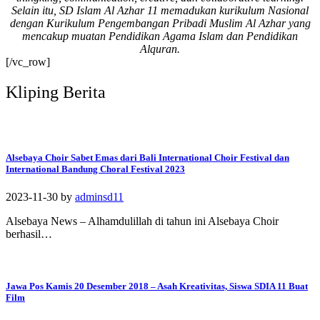
Selain itu, SD Islam Al Azhar 11 memadukan kurikulum Nasional
#SDIAIAzhar11Surab
dengan Kurikulum Pengembangan Pribadi Muslim Al Azhar yang
aya #DiklatTakmir
mencakup muatan Pendidikan Agama Islam dan Pendidikan
#PemimpinMuda
Alquran.
#Berakhlak Mulia
[/vc_row]
#surabaya #sekolah
#sekolahdasar
Kliping Berita
#sekolahsurabaya
Alsebaya Choir Sabet Emas dari Bali International Choir Festival dan
International Bandung Choral Festival 2023
2023-11-30
by
adminsd11
Alsebaya News – Alhamdulillah di tahun ini Alsebaya Choir
berhasil…
Jawa Pos Kamis 20 Desember 2018 – Asah Kreativitas, Siswa SDIA 11 Buat
Film