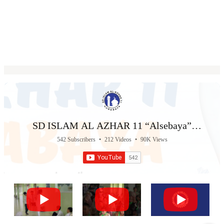
SD ISLAM AL AZHAR 11 “Alsebaya”
Surabaya
542 Subscribers
•
212 Videos
•
90K Views