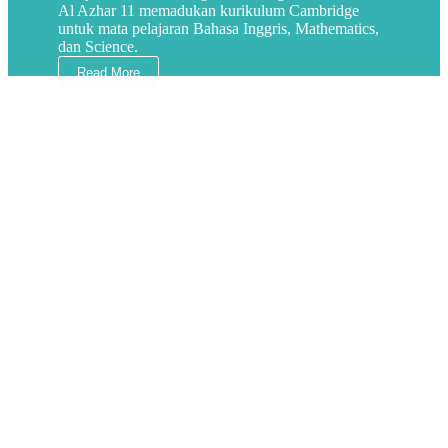
Al Azhar 11 memadukan kurikulum Cambridge
untuk mata pelajaran Bahasa Inggris, Mathematics,
dan Science.
Read More