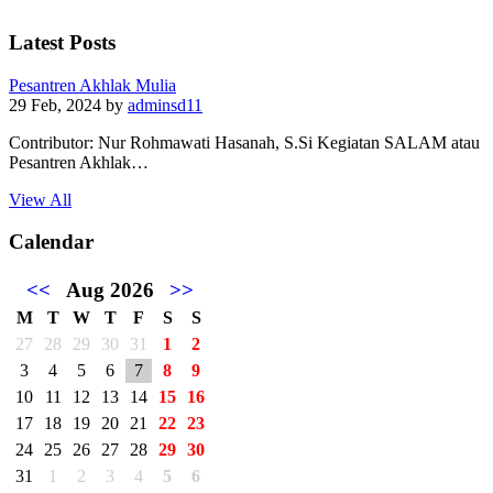
Latest Posts
Pesantren Akhlak Mulia
29 Feb, 2024
by
adminsd11
Contributor: Nur Rohmawati Hasanah, S.Si Kegiatan SALAM atau
Pesantren Akhlak…
View All
Calendar
<<
Aug 2026
>>
M
T
W
T
F
S
S
27
28
29
30
31
1
2
3
4
5
6
7
8
9
10
11
12
13
14
15
16
17
18
19
20
21
22
23
24
25
26
27
28
29
30
31
1
2
3
4
5
6