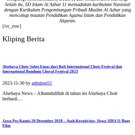
Selain itu, SD Islam Al Azhar 11 memadukan kurikulum Nasional
#SDIAIAzhar11Surab
dengan Kurikulum Pengembangan Pribadi Muslim Al Azhar yang
aya #DiklatTakmir
mencakup muatan Pendidikan Agama Islam dan Pendidikan
#PemimpinMuda
Alquran.
#Berakhlak Mulia
[/vc_row]
#surabaya #sekolah
#sekolahdasar
Kliping Berita
#sekolahsurabaya
Alsebaya Choir Sabet Emas dari Bali International Choir Festival dan
International Bandung Choral Festival 2023
2023-11-30
by
adminsd11
Alsebaya News – Alhamdulillah di tahun ini Alsebaya Choir
berhasil…
Jawa Pos Kamis 20 Desember 2018 – Asah Kreativitas, Siswa SDIA 11 Buat
Film