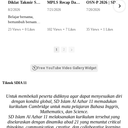
Diklat Takmir SDI Al Azhar 11 Surabaya
MPLS Recap Day 1 - SDI Al Azhar 11 Surabaya
OSN-P 2026 | SD - 20533043 - SD ISLAM AL AZHAR 11 SURABAYA | IPA
8/2/2026
7/21/2026
7/20/2026
Belajar bersama,
bertumbuh bersama,
dan siap mengemban
23 Views
•
0 Likes
102 Views
•
7 Likes
35 Views
•
1 Likes
amanah.
•
0 Comments
•
0 Comments
Semangat peserta
dalam Diklat Takmir
1
2
SDI Al Azhar 11
Surabaya menjadi
langkah awal
Free YouTube Video Gallery Widget
mencetak pemimpin-
pemimpin muda
yang berakhlak,
Tiktok SDIA 11
bertanggung jawab,
dan siap melayani
dengan penuh
Untuk membekali peserta didiknya agar dapat menyesuikan diri
keikhlasan.
dengan kondisi global, SD Islam Al Azhar 11 memadukan
kurikulum Cambridge untuk mata pelajaran Bahasa Inggris,
Bismillah, semoga
Mathematics, dan Science.
setiap langkah
SD Islam Al Azhar 11 melaksanakan kurikulum tersebut yang
menjadi ladang
diselaraskan dengan dinamika abad 21 yang menuntut critical
kebaikan🌱
thingking, communication, creative, dan collaborative learning.