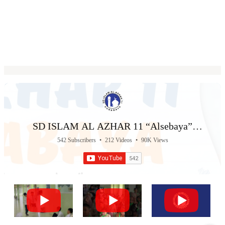
SD ISLAM AL AZHAR 11 “Alsebaya”
Surabaya
542 Subscribers
•
212 Videos
•
90K Views