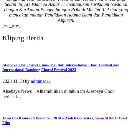
Selain itu, SD Islam Al Azhar 11 memadukan kurikulum Nasional
#SDIAIAzhar11Surab
dengan Kurikulum Pengembangan Pribadi Muslim Al Azhar yang
aya #DiklatTakmir
mencakup muatan Pendidikan Agama Islam dan Pendidikan
#PemimpinMuda
Alquran.
#Berakhlak Mulia
[/vc_row]
#surabaya #sekolah
#sekolahdasar
Kliping Berita
#sekolahsurabaya
Alsebaya Choir Sabet Emas dari Bali International Choir Festival dan
International Bandung Choral Festival 2023
2023-11-30
by
adminsd11
Alsebaya News – Alhamdulillah di tahun ini Alsebaya Choir
berhasil…
Jawa Pos Kamis 20 Desember 2018 – Asah Kreativitas, Siswa SDIA 11 Buat
Film