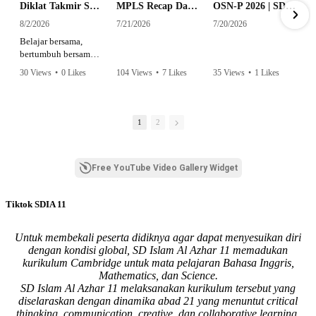
Diklat Takmir SDI Al Azhar 11 Surabaya
MPLS Recap Day 1 - SDI Al Azhar 11 Surabaya
OSN-P 2026 | SD - 20533043 - SD ISLAM AL AZHAR 11 SURABAYA | IPA
8/2/2026
7/21/2026
7/20/2026
Belajar bersama,
bertumbuh bersama,
dan siap mengemban
30 Views
•
0 Likes
104 Views
•
7 Likes
35 Views
•
1 Likes
amanah.
•
0 Comments
•
0 Comments
Semangat peserta
dalam Diklat Takmir
1
2
SDI Al Azhar 11
Surabaya menjadi
langkah awal
Free YouTube Video Gallery Widget
mencetak pemimpin-
pemimpin muda
yang berakhlak,
Tiktok SDIA 11
bertanggung jawab,
dan siap melayani
dengan penuh
Untuk membekali peserta didiknya agar dapat menyesuikan diri
keikhlasan.
dengan kondisi global, SD Islam Al Azhar 11 memadukan
kurikulum Cambridge untuk mata pelajaran Bahasa Inggris,
Bismillah, semoga
Mathematics, dan Science.
setiap langkah
SD Islam Al Azhar 11 melaksanakan kurikulum tersebut yang
menjadi ladang
diselaraskan dengan dinamika abad 21 yang menuntut critical
kebaikan🌱
thingking, communication, creative, dan collaborative learning.