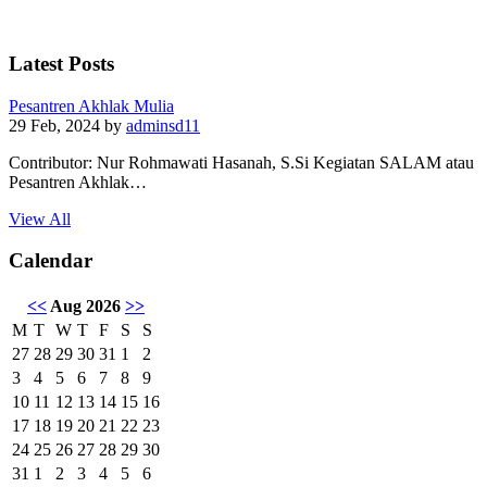
Latest Posts
Pesantren Akhlak Mulia
29 Feb, 2024
by
adminsd11
Contributor: Nur Rohmawati Hasanah, S.Si Kegiatan SALAM atau
Pesantren Akhlak…
View All
Calendar
<<
Aug 2026
>>
M
T
W
T
F
S
S
27
28
29
30
31
1
2
3
4
5
6
7
8
9
10
11
12
13
14
15
16
17
18
19
20
21
22
23
24
25
26
27
28
29
30
31
1
2
3
4
5
6