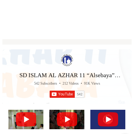
SD ISLAM AL AZHAR 11 “Alsebaya”
Surabaya
542 Subscribers
•
212 Videos
•
91K Views