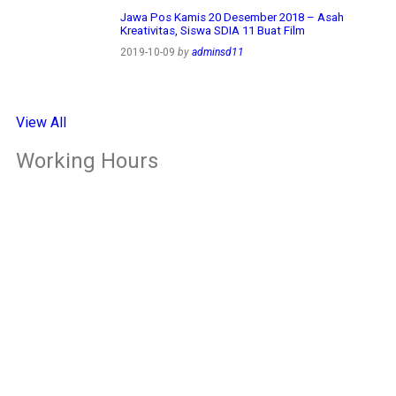
Jawa Pos Kamis 20 Desember 2018 – Asah
Kreativitas, Siswa SDIA 11 Buat Film
2019-10-09
by
adminsd11
View All
Working Hours
OFFICE
Senin – Jum'at
07:00 – 16:00 WIB
CLASS
Kelas 1-2
Senin-kamis: 7.00-14.00 WIB