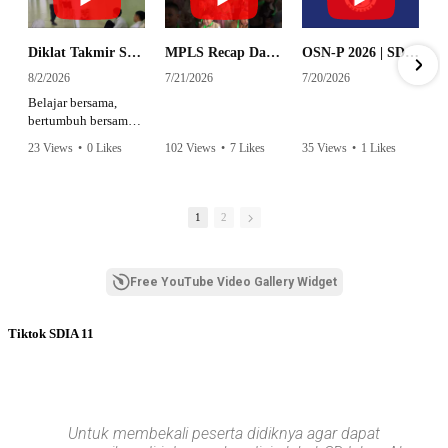
Diklat Takmir SDI Al Azhar 11 Surabaya
MPLS Recap Day 1 - SDI Al Azhar 11 Surabaya
OSN-P 2026 | SD - 20533043 - SD ISLAM AL AZHAR 11 SURABAYA | IPA
8/2/2026
7/21/2026
7/20/2026
Belajar bersama,
bertumbuh bersama,
dan siap mengemban
23 Views
•
0 Likes
102 Views
•
7 Likes
35 Views
•
1 Likes
amanah.
•
0 Comments
•
0 Comments
Semangat peserta
dalam Diklat Takmir
1
2
SDI Al Azhar 11
Surabaya menjadi
langkah awal
Free YouTube Video Gallery Widget
mencetak pemimpin-
pemimpin muda
yang berakhlak,
Tiktok SDIA 11
bertanggung jawab,
dan siap melayani
dengan penuh
keikhlasan.
Bismillah, semoga
Untuk membekali peserta didiknya agar dapat
setiap langkah