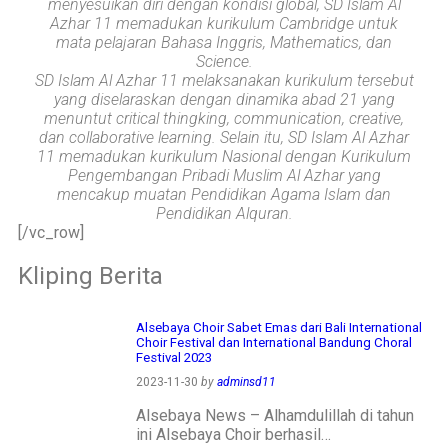
menyesuikan diri dengan kondisi global, SD Islam Al
menjadi ladang
Azhar 11 memadukan kurikulum Cambridge untuk
kebaikan🌱
mata pelajaran Bahasa Inggris, Mathematics, dan
Science.
#SDIAIAzhar11Surab
SD Islam Al Azhar 11 melaksanakan kurikulum tersebut
aya #DiklatTakmir
yang diselaraskan dengan dinamika abad 21 yang
#PemimpinMuda
menuntut critical thingking, communication, creative,
#Berakhlak Mulia
dan collaborative learning. Selain itu, SD Islam Al Azhar
#surabaya #sekolah
11 memadukan kurikulum Nasional dengan Kurikulum
#sekolahdasar
Pengembangan Pribadi Muslim Al Azhar yang
#sekolahsurabaya
mencakup muatan Pendidikan Agama Islam dan
Pendidikan Alquran.
[/vc_row]
Kliping Berita
Alsebaya Choir Sabet Emas dari Bali International
Choir Festival dan International Bandung Choral
Festival 2023
2023-11-30
by
adminsd11
Alsebaya News – Alhamdulillah di tahun
ini Alsebaya Choir berhasil…