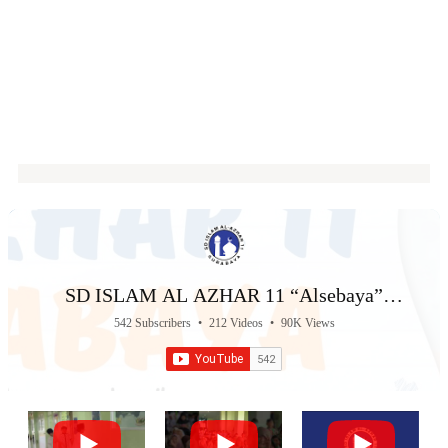
SD ISLAM AL AZHAR 11 “Alsebaya”
Surabaya
542 Subscribers
•
212 Videos
•
90K Views