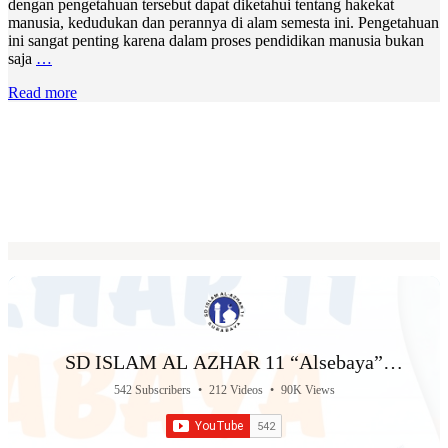
dengan pengetahuan tersebut dapat diketahui tentang hakekat
manusia, kedudukan dan perannya di alam semesta ini. Pengetahuan
ini sangat penting karena dalam proses pendidikan manusia bukan
saja
…
Read more
SD ISLAM AL AZHAR 11 “Alsebaya”
Surabaya
542 Subscribers
•
212 Videos
•
90K Views