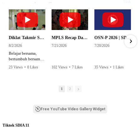
Diklat Takmir SDI Al Azhar 11 Surabaya
MPLS Recap Day 1 - SDI Al Azhar 11 Surabaya
OSN-P 2026 | SD - 20533043 - SD ISLAM AL AZHAR 11 SURABAYA | IPA
8/2/2026
7/21/2026
7/20/2026
Belajar bersama,
bertumbuh bersama,
dan siap mengemban
23 Views
•
0 Likes
102 Views
•
7 Likes
35 Views
•
1 Likes
amanah.
•
0 Comments
•
0 Comments
Semangat peserta
dalam Diklat Takmir
1
2
SDI Al Azhar 11
Surabaya menjadi
langkah awal
Free YouTube Video Gallery Widget
mencetak pemimpin-
pemimpin muda
yang berakhlak,
Tiktok SDIA 11
bertanggung jawab,
dan siap melayani
dengan penuh