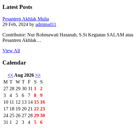
Latest Posts
Pesantren Akhlak Mulia
29 Feb, 2024
by
adminsd11
Contributor: Nur Rohmawati Hasanah, S.Si Kegiatan SALAM atau
Pesantren Akhlak…
View All
Calendar
<<
Aug 2026
>>
M
T
W
T
F
S
S
27
28
29
30
31
1
2
3
4
5
6
7
8
9
10
11
12
13
14
15
16
17
18
19
20
21
22
23
24
25
26
27
28
29
30
31
1
2
3
4
5
6