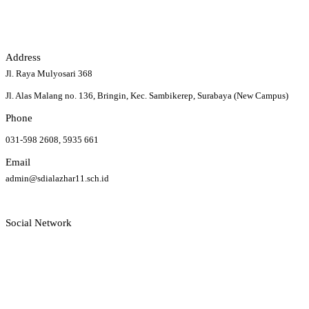
Address
Jl. Raya Mulyosari 368
Jl. Alas Malang no. 136, Bringin, Kec. Sambikerep, Surabaya (New Campus)
Phone
031-598 2608, 5935 661
Email
admin@sdialazhar11.sch.id
Social Network