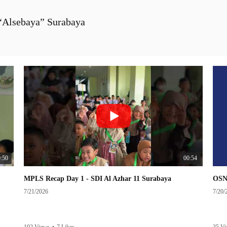
lsebaya” Surabaya
:50
00:54
MPLS Recap Day 1 - SDI Al Azhar 11 Surabaya
7/21/2026
7/20/
102 Views
•
7 Likes
35 V