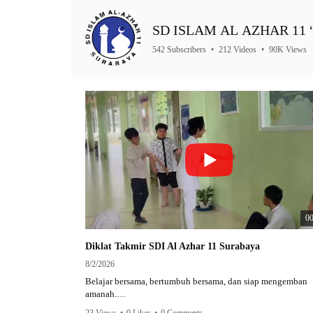
SD ISLAM AL AZHAR 11 “A
542 Subscribers
•
212 Videos
•
90K Views
00
Diklat Takmir SDI Al Azhar 11 Surabaya
8/2/2026
Belajar bersama, bertumbuh bersama, dan siap mengemban
amanah.
23 Views
•
0 Likes
•
0 Comments