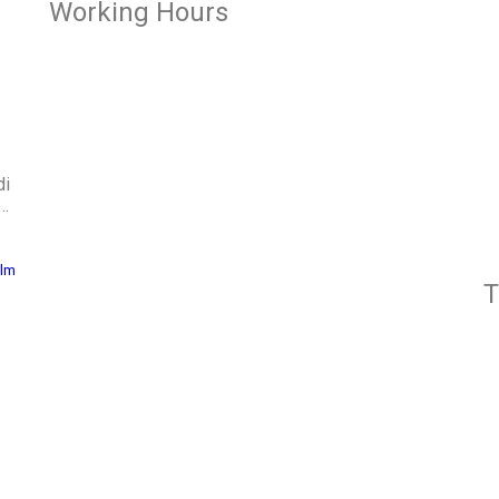
Working Hours
OFFICE
Senin – Jum'at
07:00 – 16:00 WIB
di
l…
CLASS
ilm
T
Kelas 1-2
Senin-kamis: 7.00-14.00 WIB
Jumat: 7.00-13.00 WIB
Kelas 3-6
Senin-kamis: 7.00-15.30 WIB