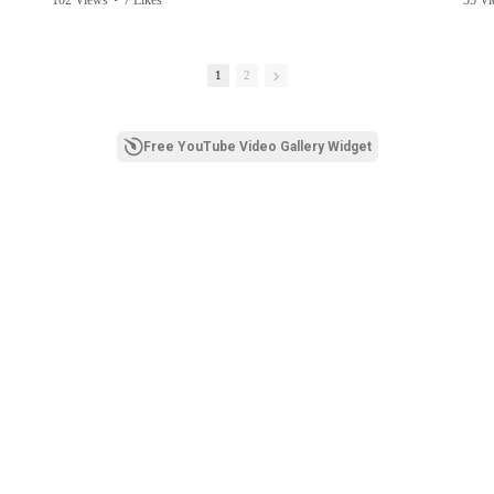
abaya
gan
1
2
🌱
Free YouTube Video Gallery Widget