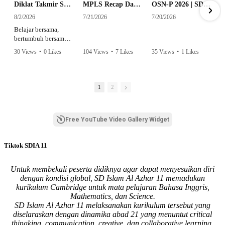
Diklat Takmir SDI Al Azhar 11 Surabaya
MPLS Recap Day 1 - SDI Al Azhar 11 Surabaya
OSN-P 2026 | SD - 20533043 - SD ISLAM AL AZHAR 11 SURABAYA | IPA
8/2/2026
7/21/2026
7/20/2026
Belajar bersama,
bertumbuh bersama,
dan siap mengemban
30 Views
•
0 Likes
104 Views
•
7 Likes
35 Views
•
1 Likes
amanah.
•
0 Comments
•
0 Comments
Semangat peserta
dalam Diklat Takmir
1
2
SDI Al Azhar 11
Surabaya menjadi
langkah awal
Free YouTube Video Gallery Widget
mencetak pemimpin-
pemimpin muda
yang berakhlak,
Tiktok SDIA 11
bertanggung jawab,
dan siap melayani
dengan penuh
Untuk membekali peserta didiknya agar dapat menyesuikan diri
keikhlasan.
dengan kondisi global, SD Islam Al Azhar 11 memadukan
kurikulum Cambridge untuk mata pelajaran Bahasa Inggris,
Bismillah, semoga
Mathematics, dan Science.
setiap langkah
SD Islam Al Azhar 11 melaksanakan kurikulum tersebut yang
menjadi ladang
diselaraskan dengan dinamika abad 21 yang menuntut critical
kebaikan🌱
thingking, communication, creative, dan collaborative learning.