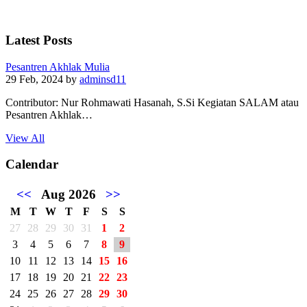
Latest Posts
Pesantren Akhlak Mulia
29 Feb, 2024
by
adminsd11
Contributor: Nur Rohmawati Hasanah, S.Si Kegiatan SALAM atau
Pesantren Akhlak…
View All
Calendar
<<
Aug 2026
>>
M
T
W
T
F
S
S
27
28
29
30
31
1
2
3
4
5
6
7
8
9
10
11
12
13
14
15
16
17
18
19
20
21
22
23
24
25
26
27
28
29
30