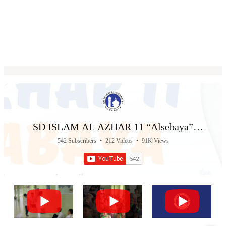
SD ISLAM AL AZHAR 11 “Alsebaya”
Surabaya
542 Subscribers
•
212 Videos
•
91K Views