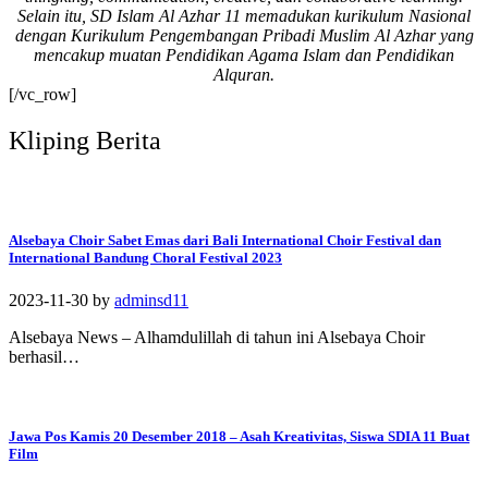
Selain itu, SD Islam Al Azhar 11 memadukan kurikulum Nasional
#SDIAIAzhar11Surab
dengan Kurikulum Pengembangan Pribadi Muslim Al Azhar yang
aya #DiklatTakmir
mencakup muatan Pendidikan Agama Islam dan Pendidikan
#PemimpinMuda
Alquran.
#Berakhlak Mulia
[/vc_row]
#surabaya #sekolah
#sekolahdasar
Kliping Berita
#sekolahsurabaya
Alsebaya Choir Sabet Emas dari Bali International Choir Festival dan
International Bandung Choral Festival 2023
2023-11-30
by
adminsd11
Alsebaya News – Alhamdulillah di tahun ini Alsebaya Choir
berhasil…
Jawa Pos Kamis 20 Desember 2018 – Asah Kreativitas, Siswa SDIA 11 Buat
Film