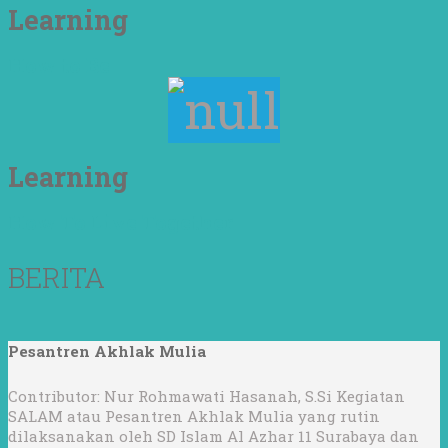
Learning
How to Be
Learning
How To Live Together
BERITA
Pesantren Akhlak Mulia
Contributor: Nur Rohmawati Hasanah, S.Si Kegiatan
SALAM atau Pesantren Akhlak Mulia yang rutin
dilaksanakan oleh SD Islam Al Azhar 11 Surabaya dan