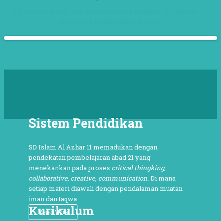
The following are school activities at Al Azhar 11
Islamic Elementary School
Sistem Pendidikan
SD Islam Al Azhar 11 memadukan dengan
pendekatan pembelajaran abad 21 yang
menekankan pada proses
critical thingking,
collaborative, creative, communication
. Di mana
setiap materi diawali dengan pendalaman muatan
iman dan taqwa.
Kurikulum
Read More