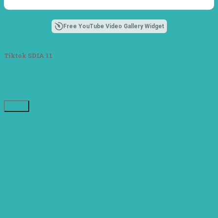
dalam Diklat
Takmir SDI Al
Azhar 11 Surabaya
menjadi langkah
Free YouTube Video Gallery Widget
awal mencetak
pemimpin-
pemimpin muda
Tiktok SDIA 11
yang berakhlak,
bertanggung
jawab, dan siap
melayani dengan
penuh keikhlasan.
Bismillah, semoga
setiap langkah
menjadi ladang
kebaikan🌱
#SDIAIAzhar11Sur
abaya
#DiklatTakmir
#PemimpinMuda
#Berakhlak Mulia
#surabaya
#sekolah