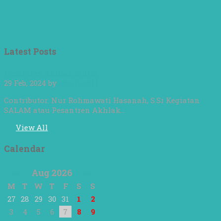
Latest Posts
Pesantren Akhlak Mulia
29 Feb, 2024
by
adminsd11
Contributor: Nur Rohmawati Hasanah, S.Si Kegiatan
SALAM atau Pesantren Akhlak…
View All
Calendar
<<
Aug 2026
>>
M
T
W
T
F
S
S
27
28
29
30
31
1
2
3
4
5
6
7
8
9