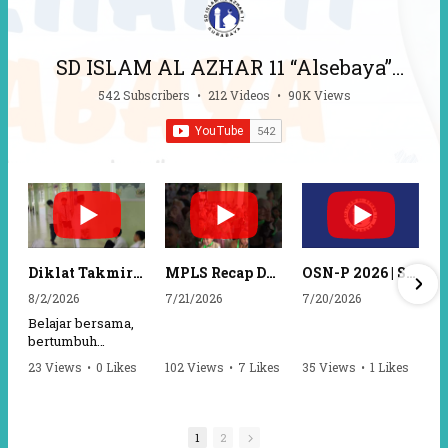
SD ISLAM AL AZHAR 11 “Alsebaya”
Surabaya
542 Subscribers
•
212 Videos
•
90K Views
Diklat Takmir SDI Al Azhar 11 Surabaya
MPLS Recap Day 1 - SDI Al Azhar 11 Surabaya
OSN-P 2026 | SD - 20533043 - SD ISLAM AL AZHAR 11 SURABAYA | IPA
8/2/2026
7/21/2026
7/20/2026
Belajar bersama,
bertumbuh
bersama, dan siap
23 Views
•
0 Likes
102 Views
•
7 Likes
35 Views
•
1 Likes
mengemban
•
0 Comments
•
0 Comments
amanah.
Semangat peserta
1
2