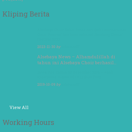
Kliping Berita
Alsebaya Choir Sabet Emas dari Bali International
Choir Festival dan International Bandung Choral
Festival 2023
2023-11-30
by
adminsd11
Alsebaya News – Alhamdulillah di
tahun ini Alsebaya Choir berhasil…
Jawa Pos Kamis 20 Desember 2018 – Asah
Kreativitas, Siswa SDIA 11 Buat Film
2019-10-09
by
adminsd11
View All
Working Hours