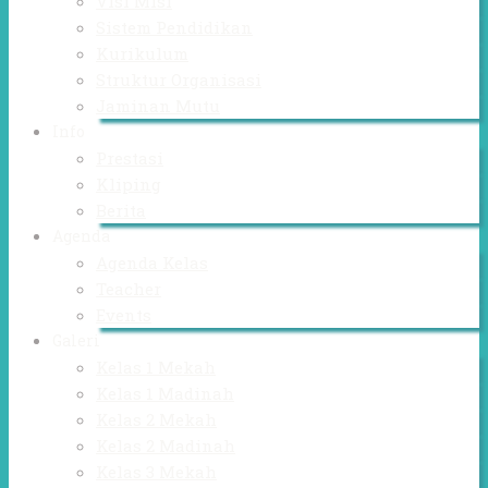
Visi Misi
Sistem Pendidikan
Kurikulum
Struktur Organisasi
Jaminan Mutu
Info
Prestasi
Kliping
Berita
Agenda
Agenda Kelas
Teacher
Events
Galeri
Kelas 1 Mekah
Kelas 1 Madinah
Kelas 2 Mekah
Kelas 2 Madinah
Kelas 3 Mekah