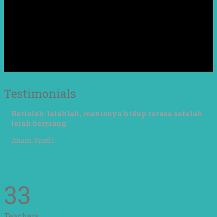
Testimonials
Berlelah-lelahlah, manisnya hidup terasa setelah
lelah berjuang
Imam Syafi’i
33
Teachers