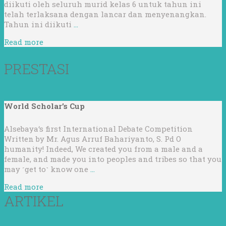
diikuti oleh seluruh murid kelas 6 untuk tahun ini
telah terlaksana dengan lancar dan menyenangkan.
Tahun ini diikuti
…
Read more
PRESTASI
World Scholar’s Cup
Alsebaya‘s first International Debate Competition
Written by Mr. Agus Arruf Bahariyanto, S. Pd O
humanity! Indeed, We created you from a male and a
female, and made you into peoples and tribes so that you
may ˹get to˺ know one
…
Read more
ARTIKEL