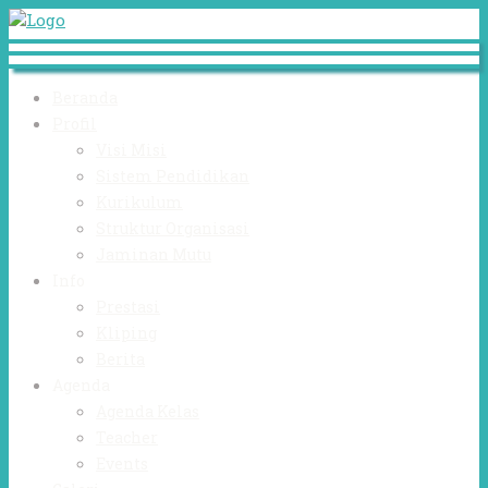
Beranda
Profil
Visi Misi
Sistem Pendidikan
Kurikulum
Struktur Organisasi
Jaminan Mutu
Info
Prestasi
Kliping
Berita
Agenda
Agenda Kelas
Teacher
Events