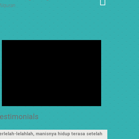
Alquran.
estimonials
erlelah-lelahlah, manisnya hidup terasa setelah