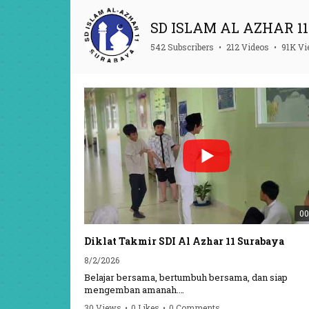
SD ISLAM AL AZHAR 11 
542 Subscribers
•
212 Videos
•
91K V
00
Diklat Takmir SDI Al Azhar 11 Surabaya
8/2/2026
Belajar bersama, bertumbuh bersama, dan siap
mengemban amanah.
30 Views
•
0 Likes
•
0 Comments