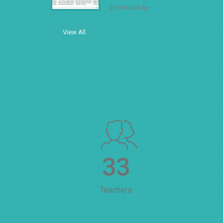
2019-10-09
by
adminsd11
View All
33
Teachers