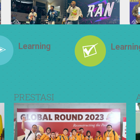
Learning
Learnin
How to Do
How to Be
PRESTASI