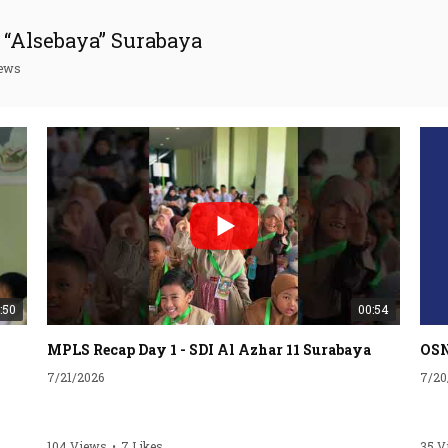
“Alsebaya” Surabaya
iews
:50
00:54
MPLS Recap Day 1 - SDI Al Azhar 11 Surabaya
7/21/2026
7/20
104 Views
•
7 Likes
35 V