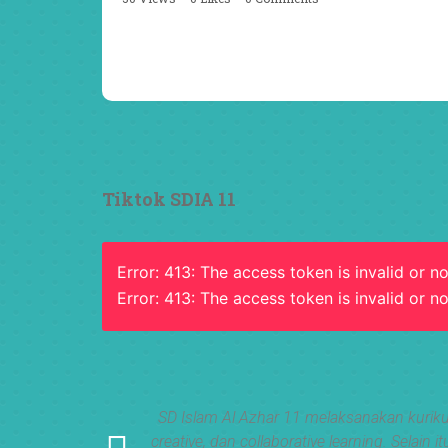
Semangat peserta dalam Diklat Takmir SDI Al Azhar
Surabaya menjadi langkah awal mencetak pemimpi
pemimpin muda yang berakhlak, bertanggung jawa
dan siap melayani dengan penuh keikhlasan.
Bismillah, semoga setiap langkah menjadi ladang
kebaikan
#SDIAIAzhar11Surabaya #DiklatTakmir
#PemimpinMuda #Berakhlak Mulia #surabaya
#sekolah #sekolahdasar #sekolahsurabaya
Tiktok SDIA 11
Error: 413: The access token is invalid or no
Error: 413: The access token is invalid or no
ge untuk mata
SD Islam Al Azhar 11 melaksanakan kuriku
creative, dan collaborative learning. Sel