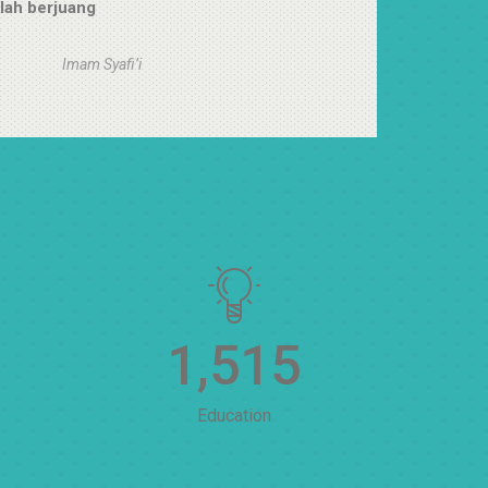
elah berjuang
Imam Syafi’i
1,522
Education