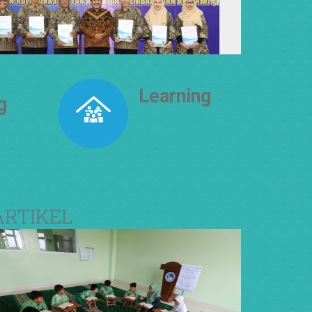
Learning
g
How To Live
Together
ARTIKEL