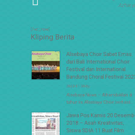
Azhar y
[/vc_row]
Kliping Berita
Alsebaya Choir Sabet Emas
dari Bali International Choir
Festival dan International
Bandung Choral Festival 202
2023-11-30
by
adminsd11
Alsebaya News – Alhamdulillah di
tahun ini Alsebaya Choir berhasil…
Jawa Pos Kamis 20 Desemb
2018 – Asah Kreativitas,
Siswa SDIA 11 Buat Film