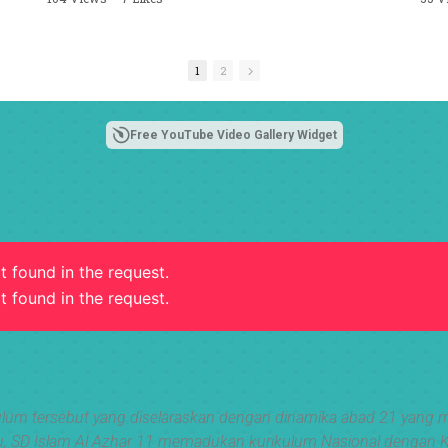
 11
n-
b,
1
2
Free YouTube Video Gallery Widget
t found in the request.
t found in the request.
lum tersebut yang diselaraskan dengan dinamika abad 21 yang me
ain itu, SD Islam Al Azhar 11 memadukan kurikulum Nasional denga