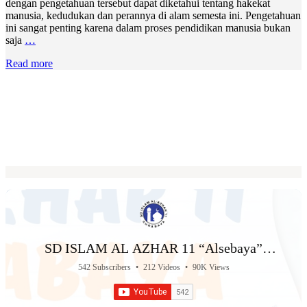
dengan pengetahuan tersebut dapat diketahui tentang hakekat
manusia, kedudukan dan perannya di alam semesta ini. Pengetahuan
ini sangat penting karena dalam proses pendidikan manusia bukan
saja
…
Read more
SD ISLAM AL AZHAR 11 “Alsebaya”
Surabaya
542 Subscribers
•
212 Videos
•
90K Views