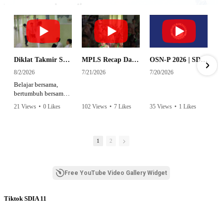
Diklat Takmir SDI Al Azhar 11 Surabaya
MPLS Recap Day 1 - SDI Al Azhar 11 Surabaya
OSN-P 2026 | SD - 20533043 - SD ISLAM AL AZHAR 11 SURABAYA | IPA
8/2/2026
7/21/2026
7/20/2026
Belajar bersama,
bertumbuh bersama,
dan siap mengemban
21 Views
•
0 Likes
102 Views
•
7 Likes
35 Views
•
1 Likes
amanah.
•
0 Comments
•
0 Comments
Semangat peserta
dalam Diklat Takmir
1
2
SDI Al Azhar 11
Surabaya menjadi
langkah awal
Free YouTube Video Gallery Widget
mencetak pemimpin-
pemimpin muda
yang berakhlak,
Tiktok SDIA 11
bertanggung jawab,
dan siap melayani
dengan penuh