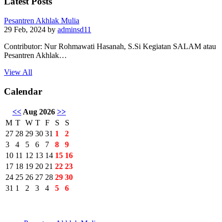
Latest Posts
Pesantren Akhlak Mulia
29 Feb, 2024
by
adminsd11
Contributor: Nur Rohmawati Hasanah, S.Si Kegiatan SALAM atau
Pesantren Akhlak…
View All
Calendar
<<
Aug 2026
>>
M
T
W
T
F
S
S
27
28
29
30
31
1
2
3
4
5
6
7
8
9
10
11
12
13
14
15
16
17
18
19
20
21
22
23
24
25
26
27
28
29
30
31
1
2
3
4
5
6