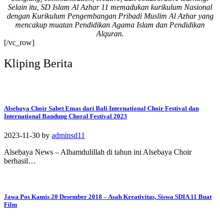
Selain itu, SD Islam Al Azhar 11 memadukan kurikulum Nasional
#SDIAIAzhar11Surab
dengan Kurikulum Pengembangan Pribadi Muslim Al Azhar yang
aya #DiklatTakmir
mencakup muatan Pendidikan Agama Islam dan Pendidikan
#PemimpinMuda
Alquran.
#Berakhlak Mulia
[/vc_row]
#surabaya #sekolah
#sekolahdasar
Kliping Berita
#sekolahsurabaya
Alsebaya Choir Sabet Emas dari Bali International Choir Festival dan
International Bandung Choral Festival 2023
2023-11-30
by
adminsd11
Alsebaya News – Alhamdulillah di tahun ini Alsebaya Choir
berhasil…
Jawa Pos Kamis 20 Desember 2018 – Asah Kreativitas, Siswa SDIA 11 Buat
Film