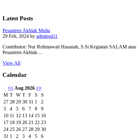
Latest Posts
Pesantren Akhlak Mulia
29 Feb, 2024
by
adminsd11
Contributor: Nur Rohmawati Hasanah, S.Si Kegiatan SALAM atau
Pesantren Akhlak…
View All
Calendar
<<
Aug 2026
>>
M
T
W
T
F
S
S
27
28
29
30
31
1
2
3
4
5
6
7
8
9
10
11
12
13
14
15
16
17
18
19
20
21
22
23
24
25
26
27
28
29
30
31
1
2
3
4
5
6