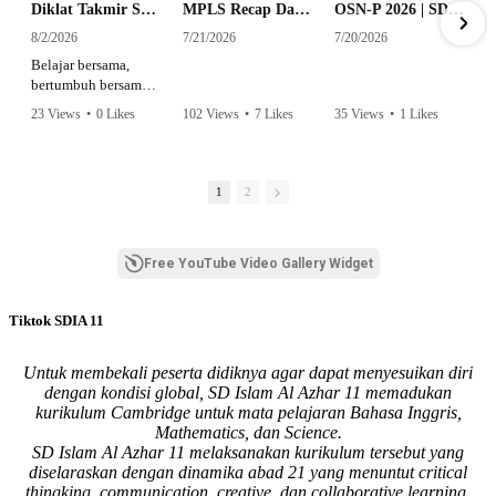
Diklat Takmir SDI Al Azhar 11 Surabaya
MPLS Recap Day 1 - SDI Al Azhar 11 Surabaya
OSN-P 2026 | SD - 20533043 - SD ISLAM AL AZHAR 11 SURABAYA | IPA
8/2/2026
7/21/2026
7/20/2026
Belajar bersama,
bertumbuh bersama,
dan siap mengemban
23 Views
•
0 Likes
102 Views
•
7 Likes
35 Views
•
1 Likes
amanah.
•
0 Comments
•
0 Comments
Semangat peserta
dalam Diklat Takmir
1
2
SDI Al Azhar 11
Surabaya menjadi
langkah awal
Free YouTube Video Gallery Widget
mencetak pemimpin-
pemimpin muda
yang berakhlak,
Tiktok SDIA 11
bertanggung jawab,
dan siap melayani
dengan penuh
Untuk membekali peserta didiknya agar dapat menyesuikan diri
keikhlasan.
dengan kondisi global, SD Islam Al Azhar 11 memadukan
kurikulum Cambridge untuk mata pelajaran Bahasa Inggris,
Bismillah, semoga
Mathematics, dan Science.
setiap langkah
SD Islam Al Azhar 11 melaksanakan kurikulum tersebut yang
menjadi ladang
diselaraskan dengan dinamika abad 21 yang menuntut critical
kebaikan🌱
thingking, communication, creative, dan collaborative learning.