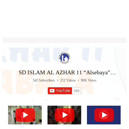
SD ISLAM AL AZHAR 11 “Alsebaya”
Surabaya
542 Subscribers
•
212 Videos
•
90K Views