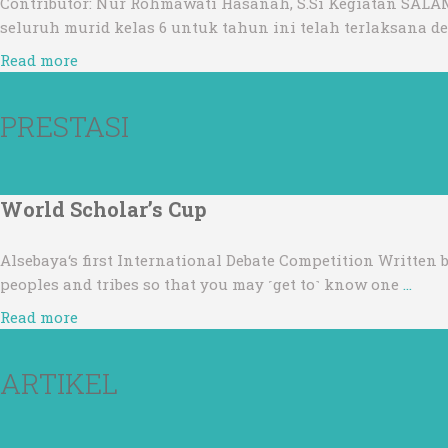
Contributor: Nur Rohmawati Hasanah, S.Si Kegiatan SALAM
seluruh murid kelas 6 untuk tahun ini telah terlaksana 
Read more
PRESTASI
World Scholar’s Cup
Alsebaya‘s first International Debate Competition Written 
peoples and tribes so that you may ˹get to˺ know one
…
Read more
ARTIKEL