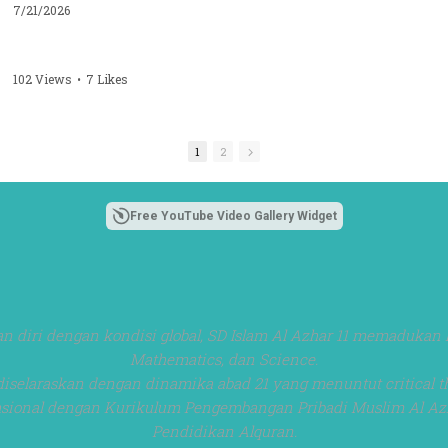
7/21/2026
102 Views
•
7 Likes
1
2
Free YouTube Video Gallery Widget
 diri dengan kondisi global, SD Islam Al Azhar 11 memadukan 
Mathematics, dan Science.
iselaraskan dengan dinamika abad 21 yang menuntut critical thi
 Nasional dengan Kurikulum Pengembangan Pribadi Muslim Al 
Pendidikan Alquran.