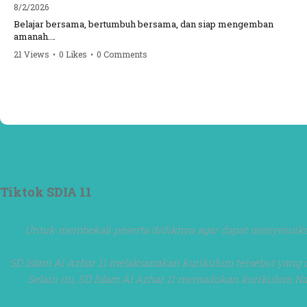
8/2/2026
Belajar bersama, bertumbuh bersama, dan siap mengemban
amanah.
21 Views
•
0 Likes
•
0 Comments
Semangat peserta dalam Diklat Takmir SDI Al Azhar 11 Surabaya
menjadi langkah awal mencetak pemimpin-pemimpin muda yang
berakhlak, bertanggung jawab, dan siap melayani dengan penuh
keikhlasan.
Bismillah, semoga setiap langkah menjadi ladang kebaikan🌱
#SDIAIAzhar11Surabaya #DiklatTakmir #PemimpinMuda
#Berakhlak Mulia #surabaya #sekolah #sekolahdasar
#sekolahsurabaya
Tiktok SDIA 11
Untuk membekali peserta didiknya agar dapat menyesuikan
SD Islam Al Azhar 11 melaksanakan kurikulum tersebut yang d
Selain itu, SD Islam Al Azhar 11 memadukan kurikulum