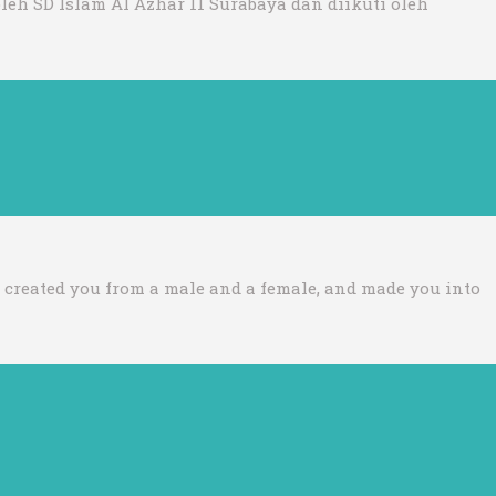
h SD Islam Al Azhar 11 Surabaya dan diikuti oleh
e created you from a male and a female, and made you into