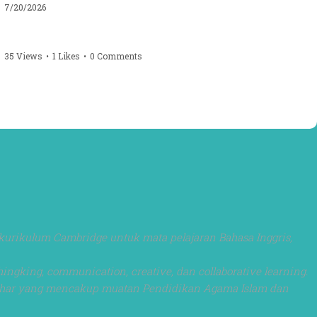
7/20/2026
35 Views
•
1 Likes
•
0 Comments
kurikulum Cambridge untuk mata pelajaran Bahasa Inggris,
ngking, communication, creative, dan collaborative learning.
Azhar yang mencakup muatan Pendidikan Agama Islam dan