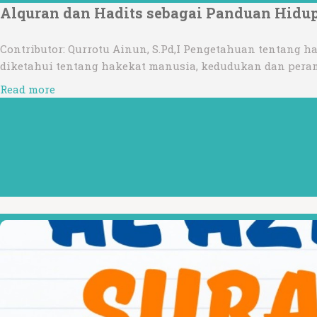
Alquran dan Hadits sebagai Panduan Hidu
Contributor: Qurrotu Ainun, S.Pd,I Pengetahuan tentang
diketahui tentang hakekat manusia, kedudukan dan peran
Read more