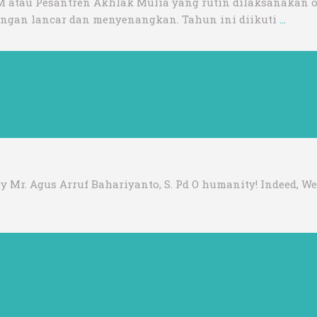
 atau Pesantren Akhlak Mulia yang rutin dilaksanakan ole
dengan lancar dan menyenangkan. Tahun ini diikuti
…
by Mr. Agus Arruf Bahariyanto, S. Pd O humanity! Indeed, W