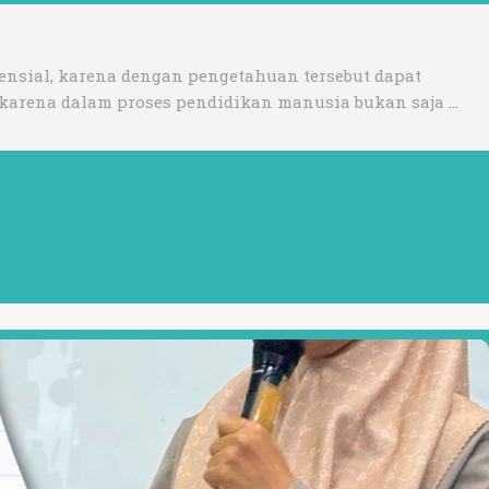
ensial, karena dengan pengetahuan tersebut dapat
 karena dalam proses pendidikan manusia bukan saja
…