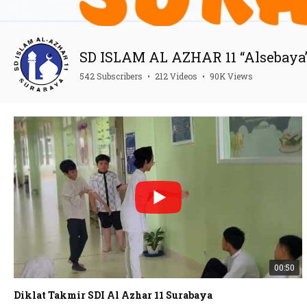
SD ISLAM AL AZHAR 11 “Alsebaya
542 Subscribers
•
212 Videos
•
90K Views
00:50
Diklat Takmir SDI Al Azhar 11 Surabaya