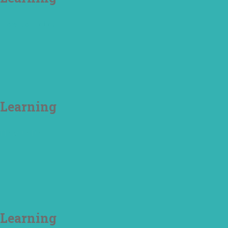
How to Think
Learning
How to Do
Learning