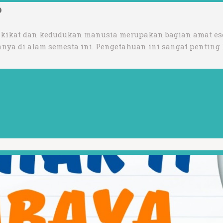
p
 hakikat dan kedudukan manusia merupakan bagian amat es
nya di alam semesta ini. Pengetahuan ini sangat penting