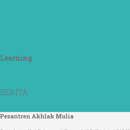
How to Be
Learning
How To Live Together
BERITA
Pesantren Akhlak Mulia