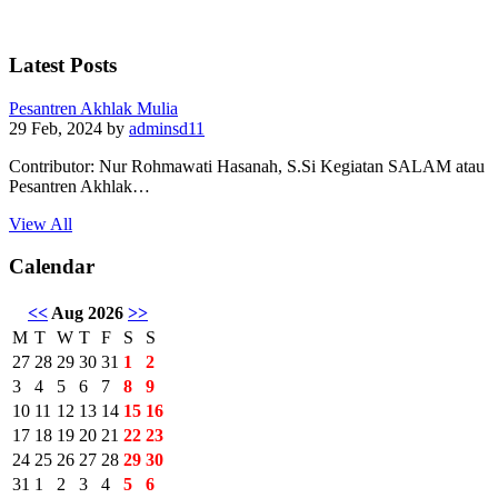
Latest Posts
Pesantren Akhlak Mulia
29 Feb, 2024
by
adminsd11
Contributor: Nur Rohmawati Hasanah, S.Si Kegiatan SALAM atau
Pesantren Akhlak…
View All
Calendar
<<
Aug 2026
>>
M
T
W
T
F
S
S
27
28
29
30
31
1
2
3
4
5
6
7
8
9
10
11
12
13
14
15
16
17
18
19
20
21
22
23
24
25
26
27
28
29
30
31
1
2
3
4
5
6