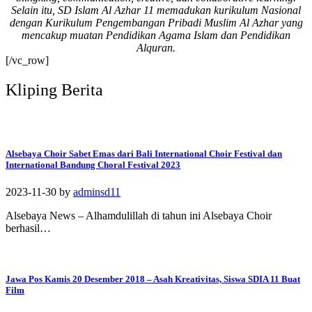
Selain itu, SD Islam Al Azhar 11 memadukan kurikulum Nasional
#SDIAIAzhar11Surab
dengan Kurikulum Pengembangan Pribadi Muslim Al Azhar yang
aya #DiklatTakmir
mencakup muatan Pendidikan Agama Islam dan Pendidikan
#PemimpinMuda
Alquran.
#Berakhlak Mulia
[/vc_row]
#surabaya #sekolah
#sekolahdasar
Kliping Berita
#sekolahsurabaya
Alsebaya Choir Sabet Emas dari Bali International Choir Festival dan
International Bandung Choral Festival 2023
2023-11-30
by
adminsd11
Alsebaya News – Alhamdulillah di tahun ini Alsebaya Choir
berhasil…
Jawa Pos Kamis 20 Desember 2018 – Asah Kreativitas, Siswa SDIA 11 Buat
Film