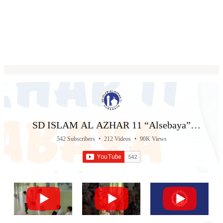
SD ISLAM AL AZHAR 11 “Alsebaya”
Surabaya
542 Subscribers
•
212 Videos
•
90K Views