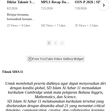
Diklat Takmir SDI Al Azhar 11 Surabaya
MPLS Recap Day 1 - SDI Al Azhar 11 Surabaya
OSN-P 2026 | SD - 20533043 - SD ISLAM AL AZHAR 11 SURABAYA | IPA
8/2/2026
7/21/2026
7/20/2026
Belajar bersama,
bertumbuh bersama,
dan siap mengemban
23 Views
•
0 Likes
102 Views
•
7 Likes
35 Views
•
1 Likes
amanah.
•
0 Comments
•
0 Comments
Semangat peserta
dalam Diklat Takmir
1
2
SDI Al Azhar 11
Surabaya menjadi
langkah awal
Free YouTube Video Gallery Widget
mencetak pemimpin-
pemimpin muda
yang berakhlak,
Tiktok SDIA 11
bertanggung jawab,
dan siap melayani
dengan penuh
Untuk membekali peserta didiknya agar dapat menyesuikan diri
keikhlasan.
dengan kondisi global, SD Islam Al Azhar 11 memadukan
kurikulum Cambridge untuk mata pelajaran Bahasa Inggris,
Bismillah, semoga
Mathematics, dan Science.
setiap langkah
SD Islam Al Azhar 11 melaksanakan kurikulum tersebut yang
menjadi ladang
diselaraskan dengan dinamika abad 21 yang menuntut critical
kebaikan🌱
thingking, communication, creative, dan collaborative learning.