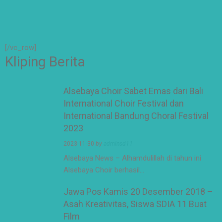
#Berakhlak Mulia
#surabaya #sekolah
#sekolahdasar
#sekolahsurabaya
[/vc_row]
Kliping Berita
Alsebaya Choir Sabet Emas dari Bali
International Choir Festival dan
International Bandung Choral Festival
2023
2023-11-30
by
adminsd11
Alsebaya News – Alhamdulillah di tahun ini
Alsebaya Choir berhasil…
Jawa Pos Kamis 20 Desember 2018 –
Asah Kreativitas, Siswa SDIA 11 Buat
Film