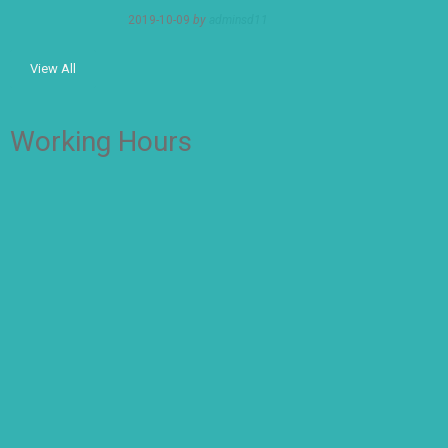
2019-10-09
by
adminsd11
View All
Working Hours
OFFICE
Senin – Jum'at
07:00 – 16:00 WIB
CLASS
Kelas 1-2
Senin-kamis: 7.00-14.00 WIB