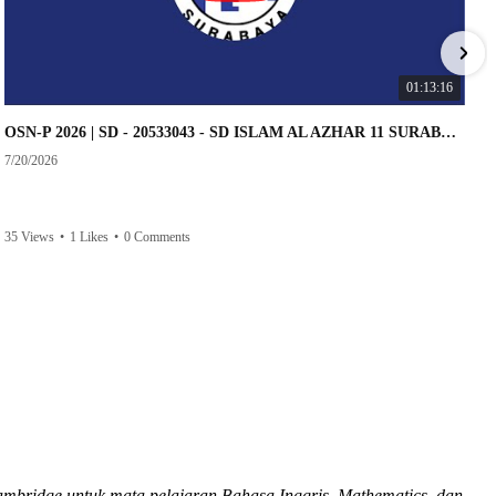
01:13:16
OSN-P 2026 | SD - 20533043 - SD ISLAM AL AZHAR 11 SURABAYA | IPA
7/20/2026
35 Views
•
1 Likes
•
0 Comments
ambridge untuk mata pelajaran Bahasa Inggris, Mathematics, dan