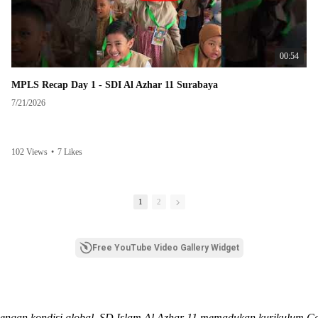
00:54
MPLS Recap Day 1 - SDI Al Azhar 11 Surabaya
7/21/2026
102 Views
•
7 Likes
1
2
Free YouTube Video Gallery Widget
dengan kondisi global, SD Islam Al Azhar 11 memadukan kurikulum C