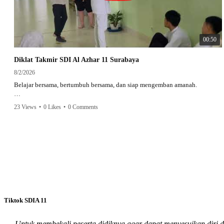
00:50
Diklat Takmir SDI Al Azhar 11 Surabaya
8/2/2026
Belajar bersama, bertumbuh bersama, dan siap mengemban amanah.
Semangat peserta dalam Diklat Takmir SDI Al Azhar 11 Surabaya menjadi
23 Views
•
0 Likes
•
0 Comments
langkah awal mencetak pemimpin-pemimpin muda yang berakhlak,
bertanggung jawab, dan siap melayani dengan penuh keikhlasan.
Bismillah, semoga setiap langkah menjadi ladang kebaikan🌱
#SDIAIAzhar11Surabaya #DiklatTakmir #PemimpinMuda #Berakhlak
Mulia #surabaya #sekolah #sekolahdasar #sekolahsurabaya
Tiktok SDIA 11
Untuk membekali peserta didiknya agar dapat menyesuikan diri 