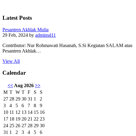
Latest Posts
Pesantren Akhlak Mulia
29 Feb, 2024
by
adminsd11
Contributor: Nur Rohmawati Hasanah, S.Si Kegiatan SALAM atau
Pesantren Akhlak…
View All
Calendar
<<
Aug 2026
>>
M
T
W
T
F
S
S
27
28
29
30
31
1
2
3
4
5
6
7
8
9
10
11
12
13
14
15
16
17
18
19
20
21
22
23
24
25
26
27
28
29
30
31
1
2
3
4
5
6