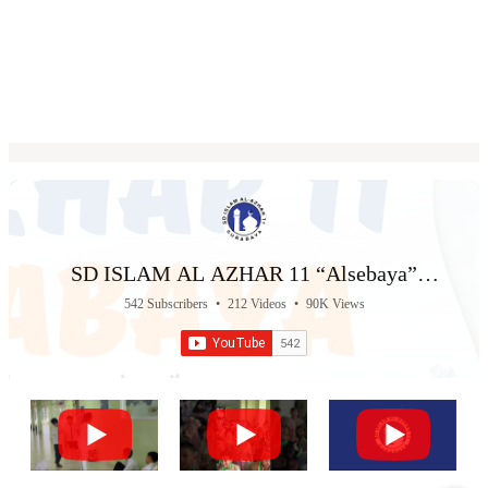
SD ISLAM AL AZHAR 11 “Alsebaya”
Surabaya
542 Subscribers
•
212 Videos
•
90K Views