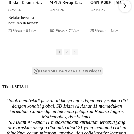
Diklat Takmir SDI Al Azhar 11 Surabaya
MPLS Recap Day 1 - SDI Al Azhar 11 Surabaya
OSN-P 2026 | SD - 20533043 - SD ISLAM AL AZHAR 11 SURABAYA | IPA
8/2/2026
7/21/2026
7/20/2026
Belajar bersama,
bertumbuh bersama,
dan siap mengemban
23 Views
•
0 Likes
102 Views
•
7 Likes
35 Views
•
1 Likes
amanah.
•
0 Comments
•
0 Comments
Semangat peserta
dalam Diklat Takmir
1
2
SDI Al Azhar 11
Surabaya menjadi
langkah awal
Free YouTube Video Gallery Widget
mencetak pemimpin-
pemimpin muda
yang berakhlak,
Tiktok SDIA 11
bertanggung jawab,
dan siap melayani
dengan penuh
Untuk membekali peserta didiknya agar dapat menyesuikan diri
keikhlasan.
dengan kondisi global, SD Islam Al Azhar 11 memadukan
kurikulum Cambridge untuk mata pelajaran Bahasa Inggris,
Bismillah, semoga
Mathematics, dan Science.
setiap langkah
SD Islam Al Azhar 11 melaksanakan kurikulum tersebut yang
menjadi ladang
diselaraskan dengan dinamika abad 21 yang menuntut critical
kebaikan🌱
thingking, communication, creative, dan collaborative learning.