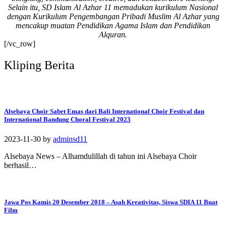
Selain itu, SD Islam Al Azhar 11 memadukan kurikulum Nasional
#SDIAIAzhar11Surab
dengan Kurikulum Pengembangan Pribadi Muslim Al Azhar yang
aya #DiklatTakmir
mencakup muatan Pendidikan Agama Islam dan Pendidikan
#PemimpinMuda
Alquran.
#Berakhlak Mulia
[/vc_row]
#surabaya #sekolah
#sekolahdasar
Kliping Berita
#sekolahsurabaya
Alsebaya Choir Sabet Emas dari Bali International Choir Festival dan
International Bandung Choral Festival 2023
2023-11-30
by
adminsd11
Alsebaya News – Alhamdulillah di tahun ini Alsebaya Choir
berhasil…
Jawa Pos Kamis 20 Desember 2018 – Asah Kreativitas, Siswa SDIA 11 Buat
Film