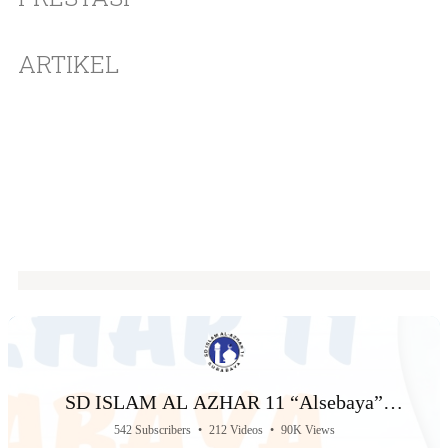
ARTIKEL
SD ISLAM AL AZHAR 11 “Alsebaya”
Surabaya
542 Subscribers
•
212 Videos
•
90K Views