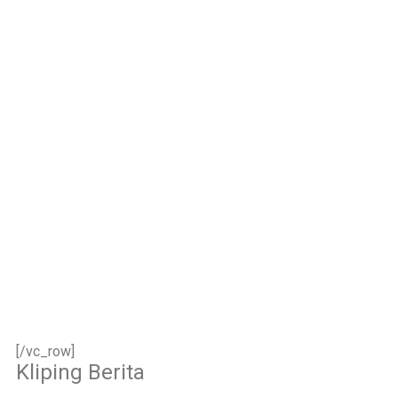
dan siap melayani
dengan penuh
keikhlasan.
Bismillah, semoga
setiap langkah
menjadi ladang
kebaikan🌱
#SDIAIAzhar11Surab
aya #DiklatTakmir
#PemimpinMuda
#Berakhlak Mulia
#surabaya #sekolah
#sekolahdasar
#sekolahsurabaya
[/vc_row]
Kliping Berita