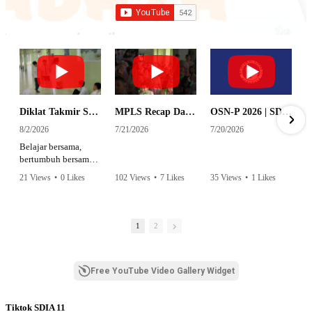
Diklat Takmir SDI Al Azhar 11 Surabaya
MPLS Recap Day 1 - SDI Al Azhar 11 Surabaya
OSN-P 2026 | SD - 20533043 - SD ISLAM AL AZHAR 11 SURABAYA | IPA
8/2/2026
7/21/2026
7/20/2026
Belajar bersama,
bertumbuh bersama,
dan siap mengemban
21 Views
•
0 Likes
102 Views
•
7 Likes
35 Views
•
1 Likes
amanah.
•
0 Comments
•
0 Comments
Semangat peserta
dalam Diklat Takmir
1
2
SDI Al Azhar 11
Surabaya menjadi
langkah awal
Free YouTube Video Gallery Widget
mencetak pemimpin-
pemimpin muda
yang berakhlak,
Tiktok SDIA 11
bertanggung jawab,