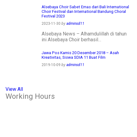
Alsebaya Choir Sabet Emas dari Bali International
Choir Festival dan International Bandung Choral
Festival 2023
2023-11-30
by
adminsd11
Alsebaya News – Alhamdulillah di tahun
ini Alsebaya Choir berhasil…
Jawa Pos Kamis 20 Desember 2018 – Asah
Kreativitas, Siswa SDIA 11 Buat Film
2019-10-09
by
adminsd11
View All
Working Hours
OFFICE
Senin – Jum'at