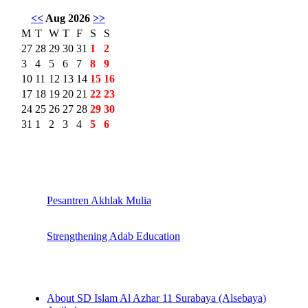
<<
Aug 2026
>>
M
T
W
T
F
S
S
27
28
29
30
31
1
2
3
4
5
6
7
8
9
10
11
12
13
14
15
16
17
18
19
20
21
22
23
24
25
26
27
28
29
30
31
1
2
3
4
5
6
Pesantren Akhlak Mulia
Strengthening Adab Education
About SD Islam Al Azhar 11 Surabaya (Alsebaya)