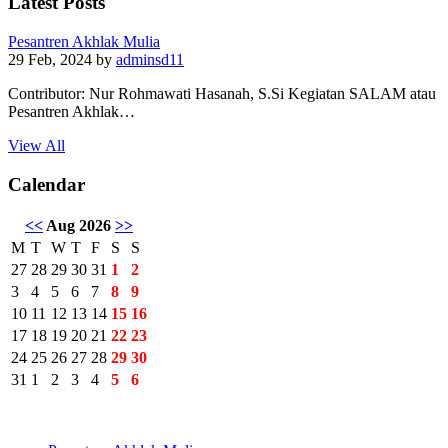
Latest Posts
Pesantren Akhlak Mulia
29 Feb, 2024
by
adminsd11
Contributor: Nur Rohmawati Hasanah, S.Si Kegiatan SALAM atau
Pesantren Akhlak…
View All
Calendar
<<
Aug 2026
>>
M
T
W
T
F
S
S
27
28
29
30
31
1
2
3
4
5
6
7
8
9
10
11
12
13
14
15
16
17
18
19
20
21
22
23
24
25
26
27
28
29
30
31
1
2
3
4
5
6