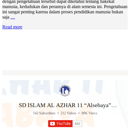
dengan pengetahuan tersebut dapat diketahui tentang hakekat
manusia, kedudukan dan perannya di alam semesta ini. Pengetahuan
ini sangat penting karena dalam proses pendidikan manusia bukan
saja
…
Read more
SD ISLAM AL AZHAR 11 “Alsebaya”
Surabaya
542 Subscribers
•
212 Videos
•
90K Views