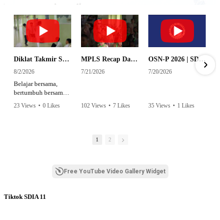
Diklat Takmir SDI Al Azhar 11 Surabaya
MPLS Recap Day 1 - SDI Al Azhar 11 Surabaya
OSN-P 2026 | SD - 20533043 - SD ISLAM AL AZHAR 11 SURABAYA | IPA
8/2/2026
7/21/2026
7/20/2026
Belajar bersama,
bertumbuh bersama,
dan siap mengemban
23 Views
•
0 Likes
102 Views
•
7 Likes
35 Views
•
1 Likes
amanah.
•
0 Comments
•
0 Comments
Semangat peserta
dalam Diklat Takmir
1
2
SDI Al Azhar 11
Surabaya menjadi
langkah awal
Free YouTube Video Gallery Widget
mencetak pemimpin-
pemimpin muda
yang berakhlak,
Tiktok SDIA 11
bertanggung jawab,
dan siap melayani
dengan penuh