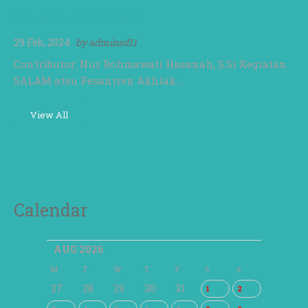
Pesantren Akhlak Mulia
29 Feb, 2024
by
adminsd11
Contributor: Nur Rohmawati Hasanah, S.Si Kegiatan
SALAM atau Pesantren Akhlak…
View All
Calendar
AUG 2026
M
T
W
T
F
S
S
27
28
29
30
31
1
2