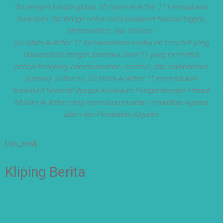
setiap langkah
diri dengan kondisi global, SD Islam Al Azhar 11 memadukan
menjadi ladang
kurikulum Cambridge untuk mata pelajaran Bahasa Inggris,
kebaikan🌱
Mathematics, dan Science.
#SDIAIAzhar11Sura
SD Islam Al Azhar 11 melaksanakan kurikulum tersebut yang
baya
diselaraskan dengan dinamika abad 21 yang menuntut
#DiklatTakmir
#PemimpinMuda
critical thingking, communication, creative, dan collaborative
#Berakhlak Mulia
learning. Selain itu, SD Islam Al Azhar 11 memadukan
#surabaya
kurikulum Nasional dengan Kurikulum Pengembangan Pribadi
#sekolah
#sekolahdasar
Muslim Al Azhar yang mencakup muatan Pendidikan Agama
#sekolahsurabaya
Islam dan Pendidikan Alquran.
[/vc_row]
Kliping Berita