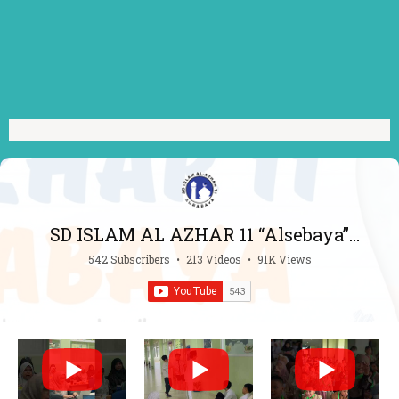
SD ISLAM AL AZHAR 11 “Alsebaya”
Surabaya
542 Subscribers
•
213 Videos
•
91K Views