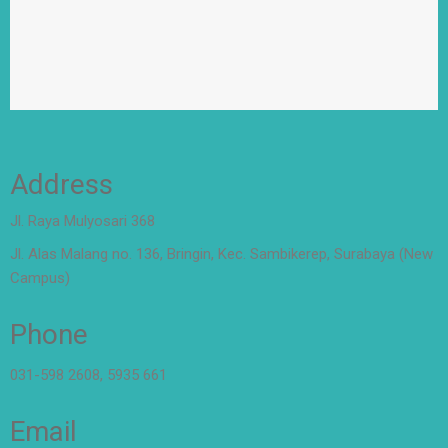
Address
Jl. Raya Mulyosari 368
Jl. Alas Malang no. 136, Bringin, Kec. Sambikerep, Surabaya (New
Campus)
Phone
031-598 2608, 5935 661
Email