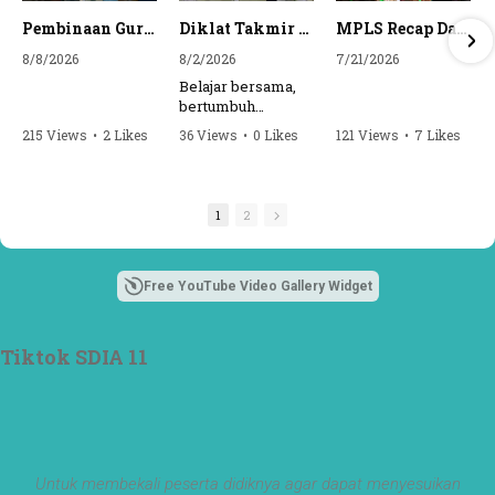
Pembinaan Guru oleh Pengawas YPI Al Azhar🌱 #short #ytshorts #yt #guru #sekolah #surabaya #alazhar
Diklat Takmir SDI Al Azhar 11 Surabaya
MPLS Recap Day 1 - SDI Al Azhar 11 Surabaya
8/8/2026
8/2/2026
7/21/2026
Belajar bersama,
bertumbuh
bersama, dan siap
215 Views
•
2 Likes
36 Views
•
0 Likes
121 Views
•
7 Likes
mengemban
•
0 Comments
•
0 Comments
amanah.
Semangat peserta
1
2
dalam Diklat
Takmir SDI Al
Azhar 11 Surabaya
menjadi langkah
Free YouTube Video Gallery Widget
awal mencetak
pemimpin-
pemimpin muda
Tiktok SDIA 11
yang berakhlak,
bertanggung
jawab, dan siap
melayani dengan
penuh keikhlasan.
Bismillah, semoga
Untuk membekali peserta didiknya agar dapat menyesuikan