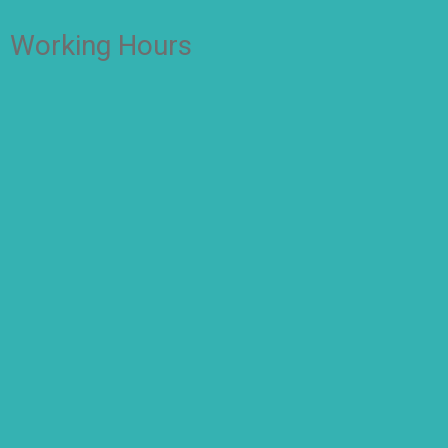
Working Hours
OFFICE
Senin – Jum'at
07:00 – 16:00 WIB
CLASS
Kelas 1-2
Senin-kamis: 7.00-14.00 WIB
Jumat: 7.00-13.00 WIB
Kelas 3-6