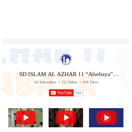
SD ISLAM AL AZHAR 11 “Alsebaya”
Surabaya
542 Subscribers
•
212 Videos
•
91K Views