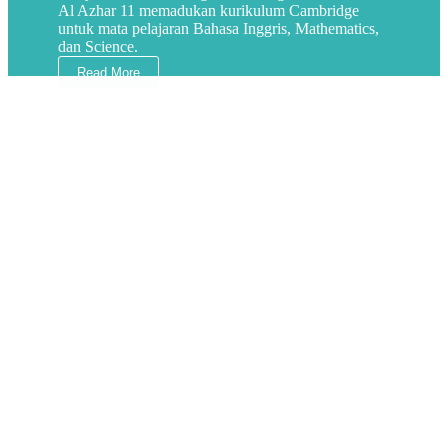
Al Azhar 11 memadukan kurikulum Cambridge
untuk mata pelajaran Bahasa Inggris, Mathematics,
dan Science.
Read More