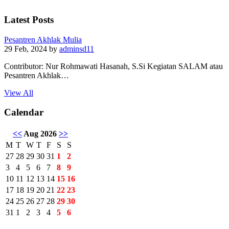
Latest Posts
Pesantren Akhlak Mulia
29 Feb, 2024
by
adminsd11
Contributor: Nur Rohmawati Hasanah, S.Si Kegiatan SALAM atau
Pesantren Akhlak…
View All
Calendar
<<
Aug 2026
>>
M
T
W
T
F
S
S
27
28
29
30
31
1
2
3
4
5
6
7
8
9
10
11
12
13
14
15
16
17
18
19
20
21
22
23
24
25
26
27
28
29
30
31
1
2
3
4
5
6