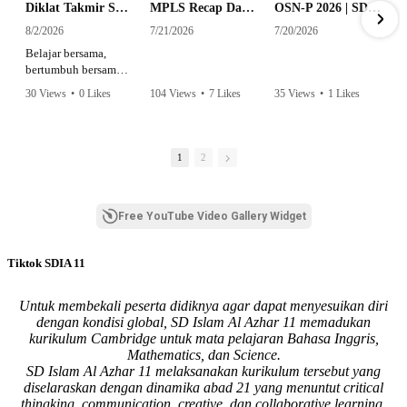
Diklat Takmir SDI Al Azhar 11 Surabaya
MPLS Recap Day 1 - SDI Al Azhar 11 Surabaya
OSN-P 2026 | SD - 20533043 - SD ISLAM AL AZHAR 11 SURABAYA | IPA
8/2/2026
7/21/2026
7/20/2026
Belajar bersama,
bertumbuh bersama,
dan siap mengemban
30 Views
•
0 Likes
104 Views
•
7 Likes
35 Views
•
1 Likes
amanah.
•
0 Comments
•
0 Comments
Semangat peserta
dalam Diklat Takmir
1
2
SDI Al Azhar 11
Surabaya menjadi
langkah awal
Free YouTube Video Gallery Widget
mencetak pemimpin-
pemimpin muda
yang berakhlak,
Tiktok SDIA 11
bertanggung jawab,
dan siap melayani
dengan penuh
Untuk membekali peserta didiknya agar dapat menyesuikan diri
keikhlasan.
dengan kondisi global, SD Islam Al Azhar 11 memadukan
kurikulum Cambridge untuk mata pelajaran Bahasa Inggris,
Bismillah, semoga
Mathematics, dan Science.
setiap langkah
SD Islam Al Azhar 11 melaksanakan kurikulum tersebut yang
menjadi ladang
diselaraskan dengan dinamika abad 21 yang menuntut critical
kebaikan🌱
thingking, communication, creative, dan collaborative learning.