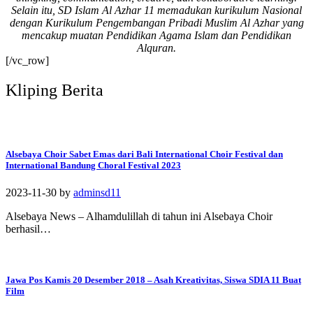
Selain itu, SD Islam Al Azhar 11 memadukan kurikulum Nasional
#SDIAIAzhar11Surab
dengan Kurikulum Pengembangan Pribadi Muslim Al Azhar yang
aya #DiklatTakmir
mencakup muatan Pendidikan Agama Islam dan Pendidikan
#PemimpinMuda
Alquran.
#Berakhlak Mulia
[/vc_row]
#surabaya #sekolah
#sekolahdasar
Kliping Berita
#sekolahsurabaya
Alsebaya Choir Sabet Emas dari Bali International Choir Festival dan
International Bandung Choral Festival 2023
2023-11-30
by
adminsd11
Alsebaya News – Alhamdulillah di tahun ini Alsebaya Choir
berhasil…
Jawa Pos Kamis 20 Desember 2018 – Asah Kreativitas, Siswa SDIA 11 Buat
Film