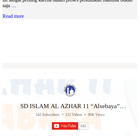
saja
…
Read more
SD ISLAM AL AZHAR 11 “Alsebaya”
Surabaya
542 Subscribers
•
212 Videos
•
90K Views