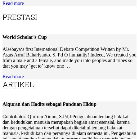
Read more
PRESTASI
World Scholar’s Cup
Alsebaya‘s first International Debate Competition Written by Mr.
Agus Arruf Bahariyanto, S. Pd O humanity! Indeed, We created you
from a male and a female, and made you into peoples and tribes so
that you may ˹get to˺ know one
…
Read more
ARTIKEL
Alquran dan Hadits sebagai Panduan Hidup
Contributor: Qurrotu Ainun, S.Pd,I Pengetahuan tentang hakikat
dan kedudukan manusia merupakan bagian amat esensial, karena
dengan pengetahuan tersebut dapat diketahui tentang hakekat
manusia, kedudukan dan perannya di alam semesta ini. Pengetahuan
ini sangat penting karena dalam proses pendidikan manusia bukan