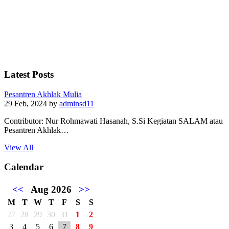
Latest Posts
Pesantren Akhlak Mulia
29 Feb, 2024
by
adminsd11
Contributor: Nur Rohmawati Hasanah, S.Si Kegiatan SALAM atau
Pesantren Akhlak…
View All
Calendar
<<
Aug 2026
>>
M
T
W
T
F
S
S
27
28
29
30
31
1
2
3
4
5
6
7
8
9