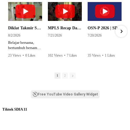
Diklat Takmir SDI Al Azhar 11 Surabaya
MPLS Recap Day 1 - SDI Al Azhar 11 Surabaya
OSN-P 2026 | SD - 20533043 - SD ISLAM AL AZHAR 11 SURABAYA | IPA
8/2/2026
7/21/2026
7/20/2026
Belajar bersama,
bertumbuh bersama,
dan siap mengemban
23 Views
•
0 Likes
102 Views
•
7 Likes
35 Views
•
1 Likes
amanah.
•
0 Comments
•
0 Comments
Semangat peserta
dalam Diklat Takmir
1
2
SDI Al Azhar 11
Surabaya menjadi
langkah awal
Free YouTube Video Gallery Widget
mencetak pemimpin-
pemimpin muda
yang berakhlak,
Tiktok SDIA 11
bertanggung jawab,
dan siap melayani
dengan penuh
keikhlasan.