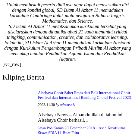
Untuk membekali peserta didiknya agar dapat menyesuikan diri
Bismillah, semoga
dengan kondisi global, SD Islam Al Azhar 11 memadukan
setiap langkah
kurikulum Cambridge untuk mata pelajaran Bahasa Inggris,
menjadi ladang
Mathematics, dan Science.
kebaikan🌱
SD Islam Al Azhar 11 melaksanakan kurikulum tersebut yang
diselaraskan dengan dinamika abad 21 yang menuntut critical
#SDIAIAzhar11Surab
thingking, communication, creative, dan collaborative learning.
aya #DiklatTakmir
Selain itu, SD Islam Al Azhar 11 memadukan kurikulum Nasional
#PemimpinMuda
dengan Kurikulum Pengembangan Pribadi Muslim Al Azhar yang
#Berakhlak Mulia
mencakup muatan Pendidikan Agama Islam dan Pendidikan
#surabaya #sekolah
Alquran.
#sekolahdasar
[/vc_row]
#sekolahsurabaya
Kliping Berita
Alsebaya Choir Sabet Emas dari Bali International Choir
Festival dan International Bandung Choral Festival 2023
2023-11-30
by
adminsd11
Alsebaya News – Alhamdulillah di tahun ini
Alsebaya Choir berhasil…
Jawa Pos Kamis 20 Desember 2018 – Asah Kreativitas,
Siswa SDIA 11 Buat Film