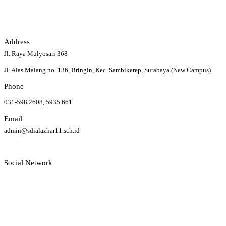
Address
Jl. Raya Mulyosari 368
Jl. Alas Malang no. 136, Bringin, Kec. Sambikerep, Surabaya (New Campus)
Phone
031-598 2608, 5935 661
Email
admin@sdialazhar11.sch.id
Social Network