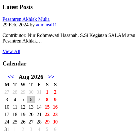
Latest Posts
Pesantren Akhlak Mulia
29 Feb, 2024
by
adminsd11
Contributor: Nur Rohmawati Hasanah, S.Si Kegiatan SALAM atau
Pesantren Akhlak…
View All
Calendar
<<
Aug 2026
>>
M
T
W
T
F
S
S
27
28
29
30
31
1
2
3
4
5
6
7
8
9
10
11
12
13
14
15
16
17
18
19
20
21
22
23
24
25
26
27
28
29
30
31
1
2
3
4
5
6