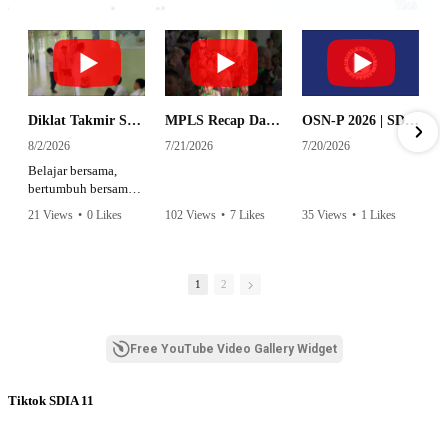
Diklat Takmir SDI Al Azhar 11 Surabaya
MPLS Recap Day 1 - SDI Al Azhar 11 Surabaya
OSN-P 2026 | SD - 20533043 - SD ISLAM AL AZHAR 11 SURABAYA | IPA
8/2/2026
7/21/2026
7/20/2026
Belajar bersama,
bertumbuh bersama,
dan siap mengemban
21 Views
•
0 Likes
102 Views
•
7 Likes
35 Views
•
1 Likes
amanah.
•
0 Comments
•
0 Comments
Semangat peserta
dalam Diklat Takmir
1
2
SDI Al Azhar 11
Surabaya menjadi
langkah awal
Free YouTube Video Gallery Widget
mencetak pemimpin-
pemimpin muda
yang berakhlak,
Tiktok SDIA 11
bertanggung jawab,
dan siap melayani
dengan penuh