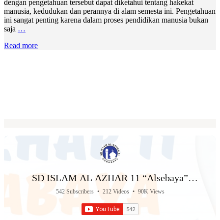
dengan pengetahuan tersebut dapat diketahui tentang hakekat
manusia, kedudukan dan perannya di alam semesta ini. Pengetahuan
ini sangat penting karena dalam proses pendidikan manusia bukan
saja
…
Read more
SD ISLAM AL AZHAR 11 “Alsebaya”
Surabaya
542 Subscribers
•
212 Videos
•
90K Views