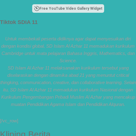
Surabaya menjadi
langkah awal
Free YouTube Video Gallery Widget
mencetak pemimpin-
pemimpin muda
Tiktok SDIA 11
yang berakhlak,
bertanggung jawab,
dan siap melayani
Untuk membekali peserta didiknya agar dapat menyesuikan diri
dengan penuh
dengan kondisi global, SD Islam Al Azhar 11 memadukan kurikulum
keikhlasan.
Cambridge untuk mata pelajaran Bahasa Inggris, Mathematics, dan
Bismillah, semoga
Science.
setiap langkah
SD Islam Al Azhar 11 melaksanakan kurikulum tersebut yang
menjadi ladang
kebaikan🌱
diselaraskan dengan dinamika abad 21 yang menuntut critical
thingking, communication, creative, dan collaborative learning. Selain
#SDIAIAzhar11Sura
itu, SD Islam Al Azhar 11 memadukan kurikulum Nasional dengan
baya #DiklatTakmir
#PemimpinMuda
Kurikulum Pengembangan Pribadi Muslim Al Azhar yang mencakup
#Berakhlak Mulia
muatan Pendidikan Agama Islam dan Pendidikan Alquran.
#surabaya #sekolah
#sekolahdasar
#sekolahsurabaya
[/vc_row]
Kliping Berita