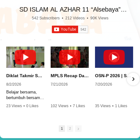
SD ISLAM AL AZHAR 11 “Alsebaya”
Surabaya
542 Subscribers
•
212 Videos
•
90K Views
Diklat Takmir SDI Al Azhar 11 Surabaya
MPLS Recap Day 1 - SDI Al Azhar 11 Surabaya
OSN-P 2026 | SD - 20533043 - SD ISLAM AL AZHAR 11 SURABAYA | IPA
8/2/2026
7/21/2026
7/20/2026
Belajar bersama,
bertumbuh bersama,
dan siap
23 Views
•
0 Likes
102 Views
•
7 Likes
35 Views
•
1 Likes
mengemban
•
0 Comments
•
0 Comments
amanah.
Semangat peserta
1
2
dalam Diklat Takmir
SDI Al Azhar 11