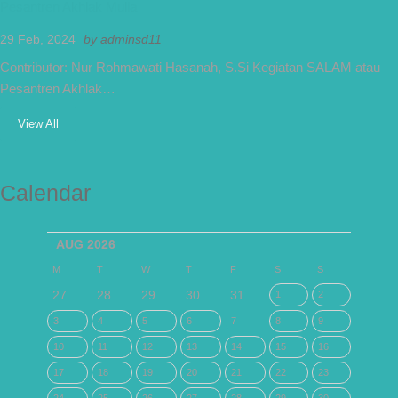
Pesantren Akhlak Mulia
29 Feb, 2024
by
adminsd11
Contributor: Nur Rohmawati Hasanah, S.Si Kegiatan SALAM atau
Pesantren Akhlak…
View All
Calendar
AUG 2026
M
T
W
T
F
S
S
27
28
29
30
31
1
2
3
4
5
6
7
8
9
10
11
12
13
14
15
16
17
18
19
20
21
22
23
24
25
26
27
28
29
30