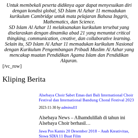
Untuk membekali peserta didiknya agar dapat menyesuikan diri
Bismillah, semoga
dengan kondisi global, SD Islam Al Azhar 11 memadukan
setiap langkah
kurikulum Cambridge untuk mata pelajaran Bahasa Inggris,
menjadi ladang
Mathematics, dan Science.
kebaikan🌱
SD Islam Al Azhar 11 melaksanakan kurikulum tersebut yang
diselaraskan dengan dinamika abad 21 yang menuntut critical
#SDIAIAzhar11Surab
thingking, communication, creative, dan collaborative learning.
aya #DiklatTakmir
Selain itu, SD Islam Al Azhar 11 memadukan kurikulum Nasional
#PemimpinMuda
dengan Kurikulum Pengembangan Pribadi Muslim Al Azhar yang
#Berakhlak Mulia
mencakup muatan Pendidikan Agama Islam dan Pendidikan
#surabaya #sekolah
Alquran.
#sekolahdasar
[/vc_row]
#sekolahsurabaya
Kliping Berita
Alsebaya Choir Sabet Emas dari Bali International Choir
Festival dan International Bandung Choral Festival 2023
2023-11-30
by
adminsd11
Alsebaya News – Alhamdulillah di tahun ini
Alsebaya Choir berhasil…
Jawa Pos Kamis 20 Desember 2018 – Asah Kreativitas,
Siswa SDIA 11 Buat Film