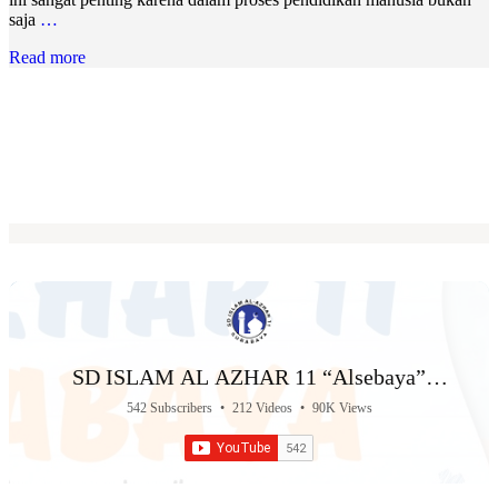
saja
…
Read more
SD ISLAM AL AZHAR 11 “Alsebaya”
Surabaya
542 Subscribers
•
212 Videos
•
90K Views