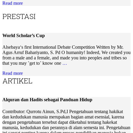
Read more
PRESTASI
World Scholar’s Cup
Alsebaya‘s first International Debate Competition Written by Mr.
Agus Arruf Bahariyanto, S. Pd O humanity! Indeed, We created you
from a male and a female, and made you into peoples and tribes so
that you may ˹get to˺ know one
…
Read more
ARTIKEL
Alquran dan Hadits sebagai Panduan Hidup
Contributor: Qurrotu Ainun, S.Pd,I Pengetahuan tentang hakikat
dan kedudukan manusia merupakan bagian amat esensial, karena
dengan pengetahuan tersebut dapat diketahui tentang hakekat
manusia, kedudukan dan perannya di alam semesta ini. Pengetahuan
ini sangat penting karena dalam proses pendidikan manusia bukan