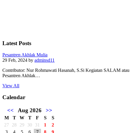
Latest Posts
Pesantren Akhlak Mulia
29 Feb, 2024
by
adminsd11
Contributor: Nur Rohmawati Hasanah, S.Si Kegiatan SALAM atau
Pesantren Akhlak…
View All
Calendar
<<
Aug 2026
>>
M
T
W
T
F
S
S
27
28
29
30
31
1
2
3
4
5
6
7
8
9