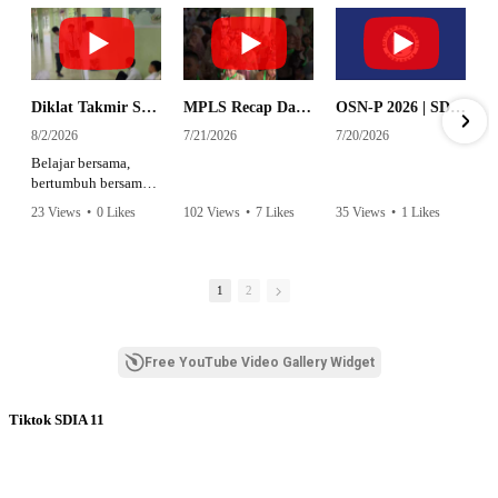
Diklat Takmir SDI Al Azhar 11 Surabaya
MPLS Recap Day 1 - SDI Al Azhar 11 Surabaya
OSN-P 2026 | SD - 20533043 - SD ISLAM AL AZHAR 11 SURABAYA | IPA
8/2/2026
7/21/2026
7/20/2026
Belajar bersama,
bertumbuh bersama,
dan siap mengemban
23 Views
•
0 Likes
102 Views
•
7 Likes
35 Views
•
1 Likes
amanah.
•
0 Comments
•
0 Comments
Semangat peserta
dalam Diklat Takmir
1
2
SDI Al Azhar 11
Surabaya menjadi
langkah awal
Free YouTube Video Gallery Widget
mencetak pemimpin-
pemimpin muda
yang berakhlak,
Tiktok SDIA 11
bertanggung jawab,
dan siap melayani
dengan penuh
keikhlasan.