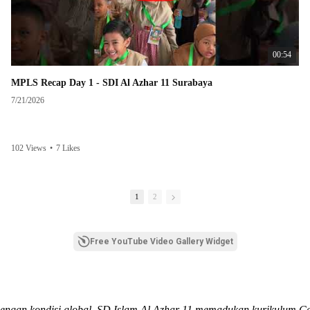
00:54
MPLS Recap Day 1 - SDI Al Azhar 11 Surabaya
7/21/2026
102 Views
•
7 Likes
1
2
Free YouTube Video Gallery Widget
dengan kondisi global, SD Islam Al Azhar 11 memadukan kurikulum C