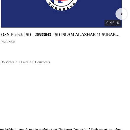
01:13:16
OSN-P 2026 | SD - 20533043 - SD ISLAM AL AZHAR 11 SURABAYA | IPA
7/20/2026
35 Views
•
1 Likes
•
0 Comments
ambridge untuk mata pelajaran Bahasa Inggris, Mathematics, dan