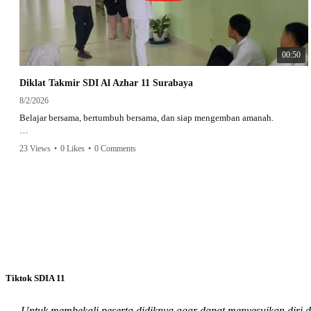
00:50
Diklat Takmir SDI Al Azhar 11 Surabaya
8/2/2026
Belajar bersama, bertumbuh bersama, dan siap mengemban amanah.
Semangat peserta dalam Diklat Takmir SDI Al Azhar 11 Surabaya menjadi
23 Views
•
0 Likes
•
0 Comments
langkah awal mencetak pemimpin-pemimpin muda yang berakhlak,
bertanggung jawab, dan siap melayani dengan penuh keikhlasan.
Bismillah, semoga setiap langkah menjadi ladang kebaikan🌱
#SDIAIAzhar11Surabaya #DiklatTakmir #PemimpinMuda #Berakhlak
Mulia #surabaya #sekolah #sekolahdasar #sekolahsurabaya
Tiktok SDIA 11
Untuk membekali peserta didiknya agar dapat menyesuikan diri 