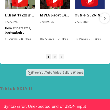
Diklat Takmir SDI Al Azhar 11 Surabaya
MPLS Recap Day 1 - SDI Al Azhar 11 Surabaya
OSN-P 2026 | SD - 20533043 - SD ISLAM AL AZHAR 11 SURABAYA | IPA
8/2/2026
7/21/2026
7/20/2026
Belajar bersama,
bertumbuh
bersama, dan siap
21 Views
•
0 Likes
102 Views
•
7 Likes
35 Views
•
1 Likes
mengemban
•
0 Comments
•
0 Comments
amanah.
Semangat peserta
1
2
dalam Diklat
Takmir SDI Al
Azhar 11 Surabaya
menjadi langkah
Free YouTube Video Gallery Widget
awal mencetak
pemimpin-
pemimpin muda
Tiktok SDIA 11
yang berakhlak,
bertanggung
jawab, dan siap
melayani dengan
SyntaxError: Unexpected end of JSON input
penuh keikhlasan.