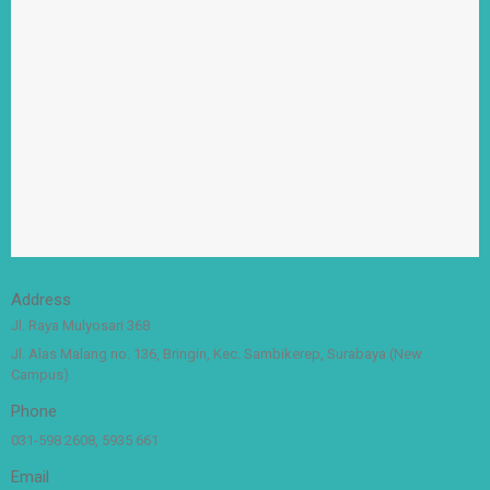
Address
Jl. Raya Mulyosari 368
Jl. Alas Malang no. 136, Bringin, Kec. Sambikerep, Surabaya (New
Campus)
Phone
031-598 2608, 5935 661
Email