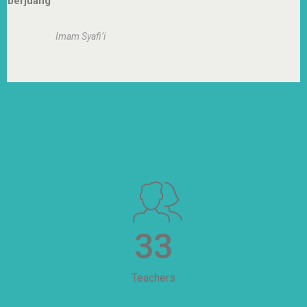
berjuang
Imam Syafi’i
33
Teachers