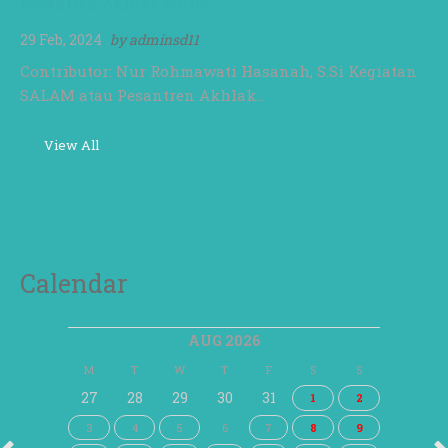
Pesantren Akhlak Mulia
29 Feb, 2024
by
adminsd11
Contributor: Nur Rohmawati Hasanah, S.Si Kegiatan
SALAM atau Pesantren Akhlak…
View All
Calendar
AUG 2026
M
T
W
T
F
S
S
27
28
29
30
31
1
2
3
4
5
6
7
8
9