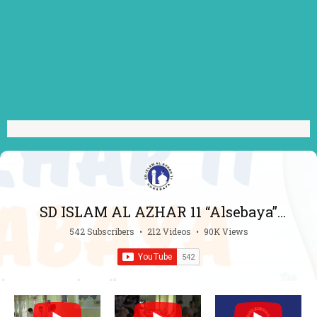
SD ISLAM AL AZHAR 11 “Alsebaya”
Surabaya
542 Subscribers
•
212 Videos
•
90K Views