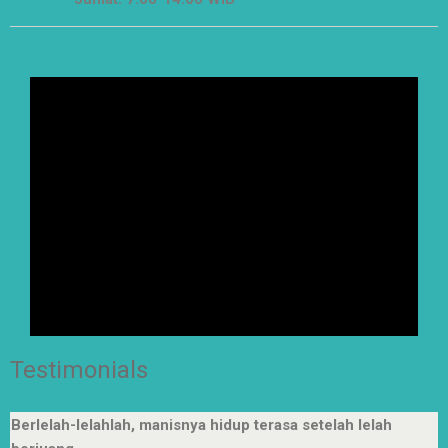
Testimonials
Berlelah-lelahlah, manisnya hidup terasa setelah lelah