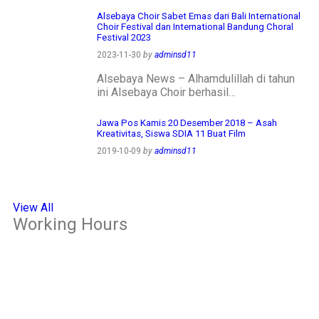
Alsebaya Choir Sabet Emas dari Bali International
Choir Festival dan International Bandung Choral
Festival 2023
2023-11-30
by
adminsd11
Alsebaya News – Alhamdulillah di tahun
ini Alsebaya Choir berhasil…
Jawa Pos Kamis 20 Desember 2018 – Asah
Kreativitas, Siswa SDIA 11 Buat Film
2019-10-09
by
adminsd11
View All
Working Hours
OFFICE
Senin – Jum'at