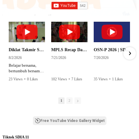
Diklat Takmir SDI Al Azhar 11 Surabaya
MPLS Recap Day 1 - SDI Al Azhar 11 Surabaya
OSN-P 2026 | SD - 20533043 - SD ISLAM AL AZHAR 11 SURABAYA | IPA
8/2/2026
7/21/2026
7/20/2026
Belajar bersama,
bertumbuh bersama,
dan siap mengemban
23 Views
•
0 Likes
102 Views
•
7 Likes
35 Views
•
1 Likes
amanah.
•
0 Comments
•
0 Comments
Semangat peserta
dalam Diklat Takmir
1
2
SDI Al Azhar 11
Surabaya menjadi
langkah awal
Free YouTube Video Gallery Widget
mencetak pemimpin-
pemimpin muda
yang berakhlak,
Tiktok SDIA 11
bertanggung jawab,