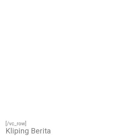
dan siap melayani
dengan penuh
keikhlasan.
Bismillah, semoga
setiap langkah
menjadi ladang
kebaikan🌱
#SDIAIAzhar11Surab
aya #DiklatTakmir
#PemimpinMuda
#Berakhlak Mulia
#surabaya #sekolah
#sekolahdasar
#sekolahsurabaya
[/vc_row]
Kliping Berita