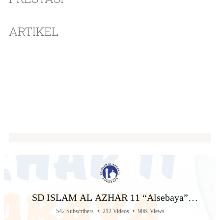
ARTIKEL
SD ISLAM AL AZHAR 11 “Alsebaya”
Surabaya
542 Subscribers
•
212 Videos
•
90K Views