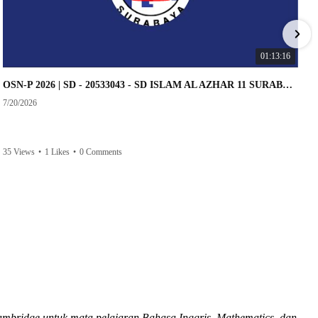
01:13:16
OSN-P 2026 | SD - 20533043 - SD ISLAM AL AZHAR 11 SURABAYA | IPA
7/20/2026
35 Views
•
1 Likes
•
0 Comments
ambridge untuk mata pelajaran Bahasa Inggris, Mathematics, dan