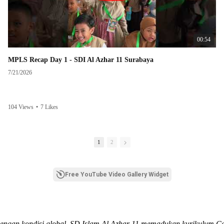
00:54
MPLS Recap Day 1 - SDI Al Azhar 11 Surabaya
7/21/2026
104 Views
•
7 Likes
1
2
Free YouTube Video Gallery Widget
dengan kondisi global, SD Islam Al Azhar 11 memadukan kurikulum C