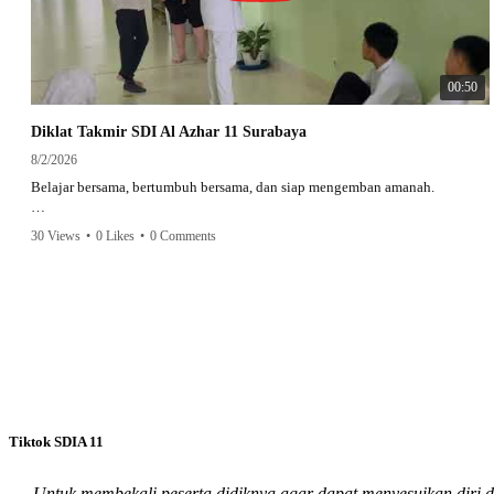
00:50
Diklat Takmir SDI Al Azhar 11 Surabaya
8/2/2026
Belajar bersama, bertumbuh bersama, dan siap mengemban amanah.
Semangat peserta dalam Diklat Takmir SDI Al Azhar 11 Surabaya menjadi
30 Views
•
0 Likes
•
0 Comments
langkah awal mencetak pemimpin-pemimpin muda yang berakhlak,
bertanggung jawab, dan siap melayani dengan penuh keikhlasan.
Bismillah, semoga setiap langkah menjadi ladang kebaikan🌱
#SDIAIAzhar11Surabaya #DiklatTakmir #PemimpinMuda #Berakhlak
Mulia #surabaya #sekolah #sekolahdasar #sekolahsurabaya
Tiktok SDIA 11
Untuk membekali peserta didiknya agar dapat menyesuikan diri 