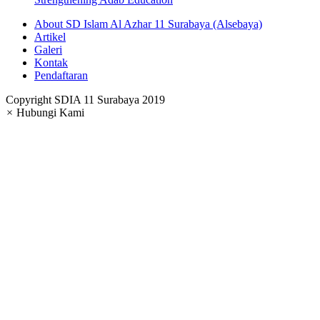
17
18
19
20
21
22
23
24
25
26
27
28
29
30
31
1
2
3
4
5
6
Pesantren Akhlak Mulia
Strengthening Adab Education
About SD Islam Al Azhar 11 Surabaya (Alsebaya)
Artikel
Galeri
Kontak
Pendaftaran
Copyright SDIA 11 Surabaya 2019
×
Hubungi Kami