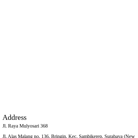
Kurikulum
Untuk membekali peserta didiknya agar dapat
menyesuaikan diri dengan kondisi global, SD Islam
Al Azhar 11 memadukan kurikulum Cambridge
untuk mata pelajaran Bahasa Inggris, Mathematics,
dan Science.
Read More