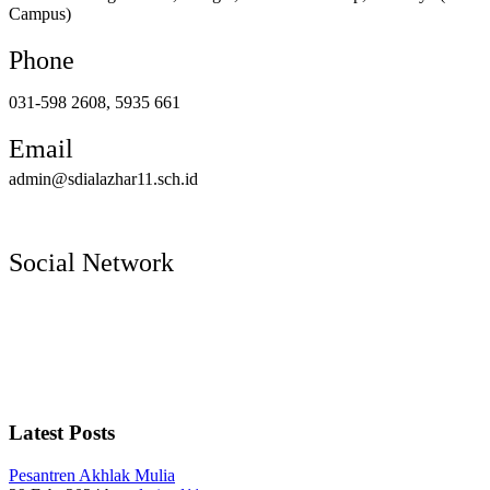
Address
Jl. Raya Mulyosari 368
Jl. Alas Malang no. 136, Bringin, Kec. Sambikerep, Surabaya (New
Campus)
Phone
031-598 2608, 5935 661
Email
admin@sdialazhar11.sch.id
Social Network