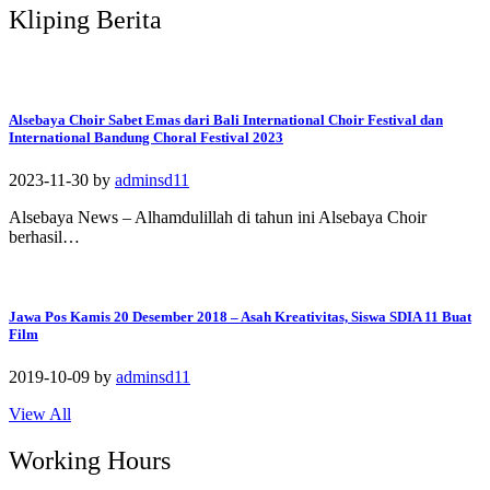
Mathematics, dan Science.
SD Islam Al Azhar 11 melaksanakan kurikulum tersebut yang
diselaraskan dengan dinamika abad 21 yang menuntut critical
thingking, communication, creative, dan collaborative learning.
Selain itu, SD Islam Al Azhar 11 memadukan kurikulum Nasional
dengan Kurikulum Pengembangan Pribadi Muslim Al Azhar yang
mencakup muatan Pendidikan Agama Islam dan Pendidikan
Alquran.
[/vc_row]
Kliping Berita
Alsebaya Choir Sabet Emas dari Bali International Choir Festival dan
International Bandung Choral Festival 2023
2023-11-30
by
adminsd11
Alsebaya News – Alhamdulillah di tahun ini Alsebaya Choir
berhasil…