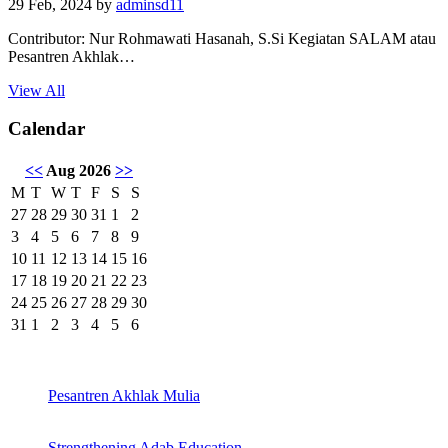
Latest Posts
Pesantren Akhlak Mulia
29 Feb, 2024
by
adminsd11
Contributor: Nur Rohmawati Hasanah, S.Si Kegiatan SALAM atau
Pesantren Akhlak…
View All
Calendar
<<
Aug 2026
>>
M
T
W
T
F
S
S
27
28
29
30
31
1
2
3
4
5
6
7
8
9
10
11
12
13
14
15
16