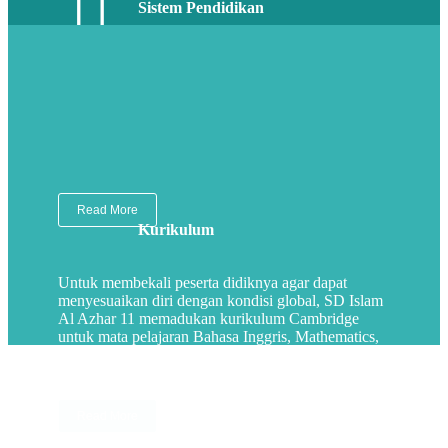
Sistem Pendidikan
SD Islam Al Azhar 11 memadukan dengan
pendekatan pembelajaran abad 21 yang
menekankan pada proses
critical thingking,
collaborative, creative, communication
. Di mana
setiap materi diawali dengan pendalaman muatan
iman dan taqwa.
Read More
Kurikulum
Untuk membekali peserta didiknya agar dapat
menyesuaikan diri dengan kondisi global, SD Islam
Al Azhar 11 memadukan kurikulum Cambridge
untuk mata pelajaran Bahasa Inggris, Mathematics,
dan Science.
Read More