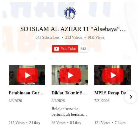
SD ISLAM AL AZHAR 11 “Alsebaya”
Surabaya
543 Subscribers
•
213 Videos
•
91K Views
Pembinaan Guru oleh Pengawas YPI Al Azhar🌱 #short #ytshorts #yt #guru #sekolah #surabaya #alazhar
Diklat Takmir SDI Al Azhar 11 Surabaya
MPLS Recap Day 1 - SDI Al Azhar 11 Surabaya
8/8/2026
8/2/2026
7/21/2026
Belajar bersama,
bertumbuh bersama,
dan siap mengemban
215 Views
•
2 Likes
36 Views
•
0 Likes
121 Views
•
7 Likes
amanah.
•
0 Comments
•
0 Comments
Semangat peserta