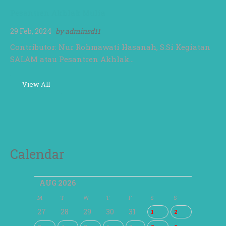
Pesantren Akhlak Mulia
29 Feb, 2024
by
adminsd11
Contributor: Nur Rohmawati Hasanah, S.Si Kegiatan
SALAM atau Pesantren Akhlak…
View All
Calendar
AUG 2026
M
T
W
T
F
S
S
27
28
29
30
31
1
2