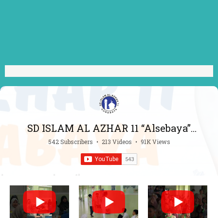
SD ISLAM AL AZHAR 11 “Alsebaya”
Surabaya
542 Subscribers
•
213 Videos
•
91K Views