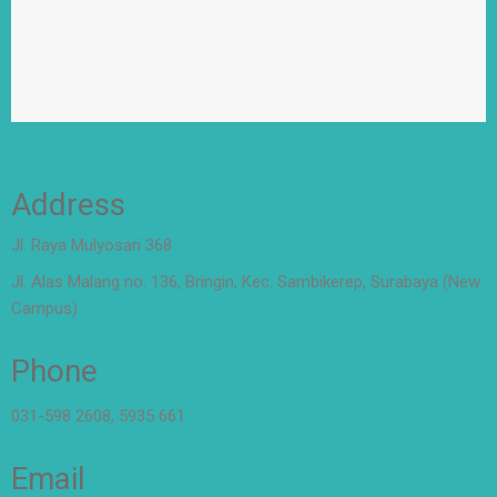
Address
Jl. Raya Mulyosari 368
Jl. Alas Malang no. 136, Bringin, Kec. Sambikerep, Surabaya (New
Campus)
Phone
031-598 2608, 5935 661
Email