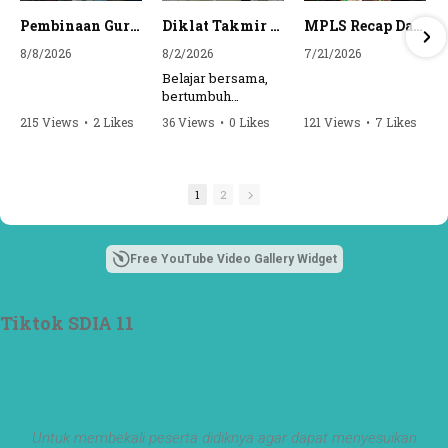
Pembinaan Guru oleh Pengawas YPI Al Azhar🌱 #short #ytshorts #yt #guru #sekolah #surabaya #alazhar
Diklat Takmir SDI Al Azhar 11 Surabaya
MPLS Recap Day 1 - SDI Al Azhar 11 Surabaya
8/8/2026
8/2/2026
7/21/2026
Belajar bersama,
bertumbuh
bersama, dan siap
215 Views
•
2 Likes
36 Views
•
0 Likes
121 Views
•
7 Likes
mengemban
•
0 Comments
•
0 Comments
amanah.
Semangat peserta
1
2
dalam Diklat
Takmir SDI Al
Azhar 11 Surabaya
menjadi langkah
Free YouTube Video Gallery Widget
awal mencetak
pemimpin-
pemimpin muda
Tiktok SDIA 11
yang berakhlak,
bertanggung
jawab, dan siap
melayani dengan
penuh keikhlasan.
Bismillah, semoga
Untuk membekali peserta didiknya agar dapat menyesuikan