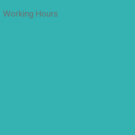
Working Hours
OFFICE
Senin – Jum'at
07:00 – 16:00 WIB
CLASS
Kelas 1-2
Senin-kamis: 7.00-14.00 WIB
Jumat: 7.00-13.00 WIB
Kelas 3-6