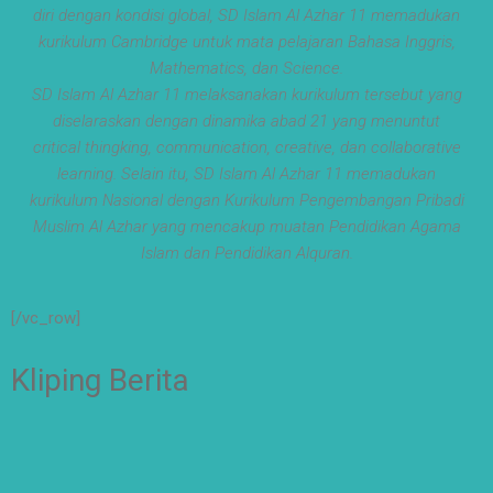
setiap langkah
diri dengan kondisi global, SD Islam Al Azhar 11 memadukan
menjadi ladang
kurikulum Cambridge untuk mata pelajaran Bahasa Inggris,
kebaikan🌱
Mathematics, dan Science.
#SDIAIAzhar11Sura
SD Islam Al Azhar 11 melaksanakan kurikulum tersebut yang
baya
diselaraskan dengan dinamika abad 21 yang menuntut
#DiklatTakmir
#PemimpinMuda
critical thingking, communication, creative, dan collaborative
#Berakhlak Mulia
learning. Selain itu, SD Islam Al Azhar 11 memadukan
#surabaya
kurikulum Nasional dengan Kurikulum Pengembangan Pribadi
#sekolah
#sekolahdasar
Muslim Al Azhar yang mencakup muatan Pendidikan Agama
#sekolahsurabaya
Islam dan Pendidikan Alquran.
[/vc_row]
Kliping Berita