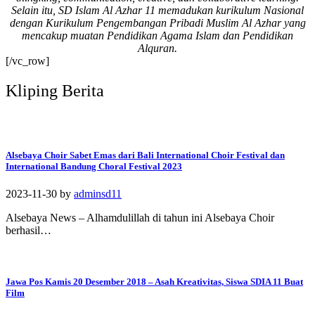
Selain itu, SD Islam Al Azhar 11 memadukan kurikulum Nasional
#SDIAIAzhar11Surab
dengan Kurikulum Pengembangan Pribadi Muslim Al Azhar yang
aya #DiklatTakmir
mencakup muatan Pendidikan Agama Islam dan Pendidikan
#PemimpinMuda
Alquran.
#Berakhlak Mulia
[/vc_row]
#surabaya #sekolah
#sekolahdasar
Kliping Berita
#sekolahsurabaya
Alsebaya Choir Sabet Emas dari Bali International Choir Festival dan
International Bandung Choral Festival 2023
2023-11-30
by
adminsd11
Alsebaya News – Alhamdulillah di tahun ini Alsebaya Choir
berhasil…
Jawa Pos Kamis 20 Desember 2018 – Asah Kreativitas, Siswa SDIA 11 Buat
Film