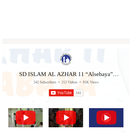
SD ISLAM AL AZHAR 11 “Alsebaya”
Surabaya
542 Subscribers
•
212 Videos
•
91K Views