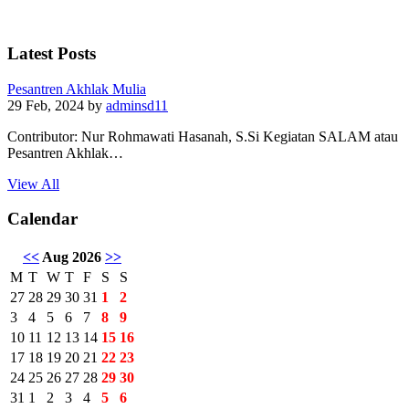
Latest Posts
Pesantren Akhlak Mulia
29 Feb, 2024
by
adminsd11
Contributor: Nur Rohmawati Hasanah, S.Si Kegiatan SALAM atau
Pesantren Akhlak…
View All
Calendar
<<
Aug 2026
>>
M
T
W
T
F
S
S
27
28
29
30
31
1
2
3
4
5
6
7
8
9
10
11
12
13
14
15
16
17
18
19
20
21
22
23
24
25
26
27
28
29
30
31
1
2
3
4
5
6