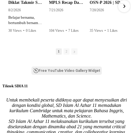
Diklat Takmir SDI Al Azhar 11 Surabaya
MPLS Recap Day 1 - SDI Al Azhar 11 Surabaya
OSN-P 2026 | SD - 20533043 - SD ISLAM AL AZHAR 11 SURABAYA | IPA
8/2/2026
7/21/2026
7/20/2026
Belajar bersama,
bertumbuh bersama,
dan siap mengemban
30 Views
•
0 Likes
104 Views
•
7 Likes
35 Views
•
1 Likes
amanah.
•
0 Comments
•
0 Comments
Semangat peserta
dalam Diklat Takmir
1
2
SDI Al Azhar 11
Surabaya menjadi
langkah awal
Free YouTube Video Gallery Widget
mencetak pemimpin-
pemimpin muda
yang berakhlak,
Tiktok SDIA 11
bertanggung jawab,
dan siap melayani
dengan penuh
Untuk membekali peserta didiknya agar dapat menyesuikan diri
keikhlasan.
dengan kondisi global, SD Islam Al Azhar 11 memadukan
kurikulum Cambridge untuk mata pelajaran Bahasa Inggris,
Bismillah, semoga
Mathematics, dan Science.
setiap langkah
SD Islam Al Azhar 11 melaksanakan kurikulum tersebut yang
menjadi ladang
diselaraskan dengan dinamika abad 21 yang menuntut critical
kebaikan🌱
thingking, communication, creative, dan collaborative learning.