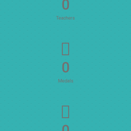
0
Teachers
0
Medals
0