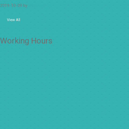
2019-10-09
by
adminsd11
View All
Working Hours
OFFICE
Senin – Jum'at
07:00 – 16:00 WIB
CLASS
Kelas 1-2
Senin-kamis: 7.00-14.00 WIB