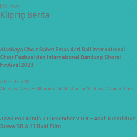
#surabaya
[/vc_row]
#sekolah
Kliping Berita
#sekolahdasar
#sekolahsurabaya
Alsebaya Choir Sabet Emas dari Bali International
Choir Festival dan International Bandung Choral
Festival 2023
2023-11-30
by
adminsd11
Alsebaya News – Alhamdulillah di tahun ini Alsebaya Choir berhasil…
Jawa Pos Kamis 20 Desember 2018 – Asah Kreativitas,
Siswa SDIA 11 Buat Film