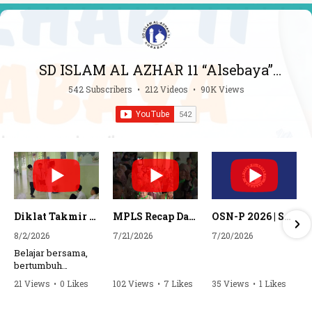
SD ISLAM AL AZHAR 11 “Alsebaya”
Surabaya
542 Subscribers
•
212 Videos
•
90K Views
Diklat Takmir SDI Al Azhar 11 Surabaya
MPLS Recap Day 1 - SDI Al Azhar 11 Surabaya
OSN-P 2026 | SD - 20533043 - SD ISLAM AL AZHAR 11 SURABAYA | IPA
8/2/2026
7/21/2026
7/20/2026
Belajar bersama,
bertumbuh
bersama, dan siap
21 Views
•
0 Likes
102 Views
•
7 Likes
35 Views
•
1 Likes
mengemban
•
0 Comments
•
0 Comments
amanah.