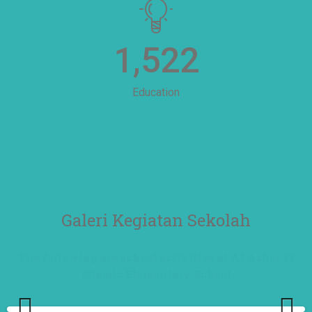
1,522
Education
Galeri Kegiatan Sekolah
The following are school activities at Al Azhar 11
Islamic Elementary School