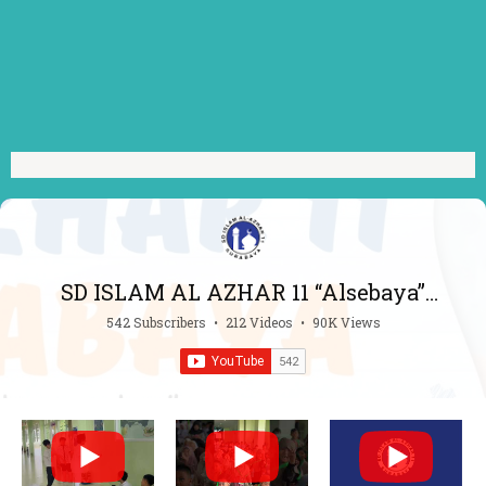
SD ISLAM AL AZHAR 11 “Alsebaya”
Surabaya
542 Subscribers
•
212 Videos
•
90K Views