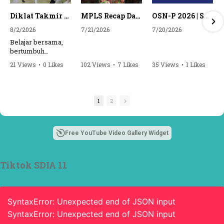
Diklat Takmir SDI Al Azhar 11 Surabaya
MPLS Recap Day 1 - SDI Al Azhar 11 Surabaya
OSN-P 2026 | SD - 20533043 - SD ISLAM AL AZHAR 11 SURABAYA | IPA
8/2/2026
7/21/2026
7/20/2026
Belajar bersama,
bertumbuh
bersama, dan siap
21 Views
•
0 Likes
102 Views
•
7 Likes
35 Views
•
1 Likes
mengemban
•
0 Comments
•
0 Comments
amanah.
Semangat peserta
1
2
dalam Diklat
Takmir SDI Al
Azhar 11 Surabaya
menjadi langkah
Free YouTube Video Gallery Widget
awal mencetak
pemimpin-
pemimpin muda
Tiktok SDIA 11
yang berakhlak,
bertanggung
jawab, dan siap
melayani dengan
SyntaxError: Unexpected end of JSON input
penuh keikhlasan.
SyntaxError: Unexpected end of JSON input
Bismillah, semoga