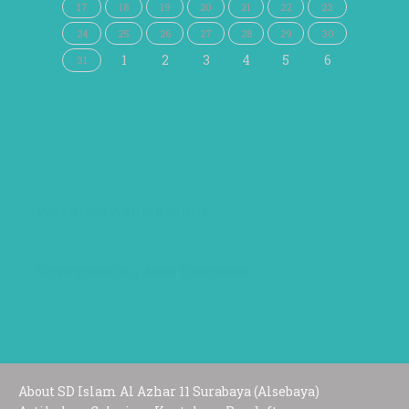
17
18
19
20
21
22
23
24
25
26
27
28
29
30
1
2
3
4
5
6
31
Pesantren Akhlak Mulia
Strengthening Adab Education
About SD Islam Al Azhar 11 Surabaya (Alsebaya)