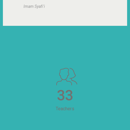
Imam Syafi’i
33
Teachers