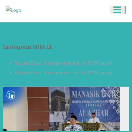
Instagram SDIA 11
SyntaxError: Unexpected end of JSON input
SyntaxError: Unexpected end of JSON input