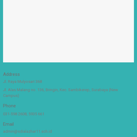
Address
Jl. Raya Mulyosari 368
Jl. Alas Malang no. 136, Bringin, Kec. Sambikerep, Surabaya (New
Campus)
Phone
031-598 2608, 5935 661
Email
admin@sdialazhar11.sch.id