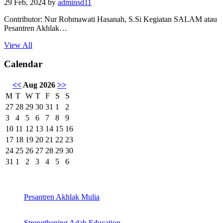
29 Feb, 2024
by
adminsd11
Contributor: Nur Rohmawati Hasanah, S.Si Kegiatan SALAM atau
Pesantren Akhlak…
View All
Calendar
<<
Aug 2026
>>
M
T
W
T
F
S
S
27
28
29
30
31
1
2
3
4
5
6
7
8
9
10
11
12
13
14
15
16
17
18
19
20
21
22
23
24
25
26
27
28
29
30
31
1
2
3
4
5
6
Pesantren Akhlak Mulia
Strengthening Adab Education