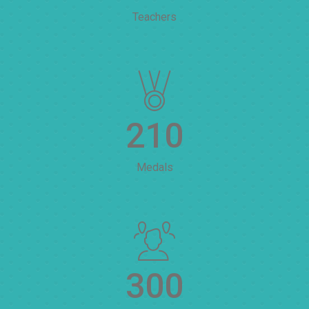
Teachers
210
Medals
300