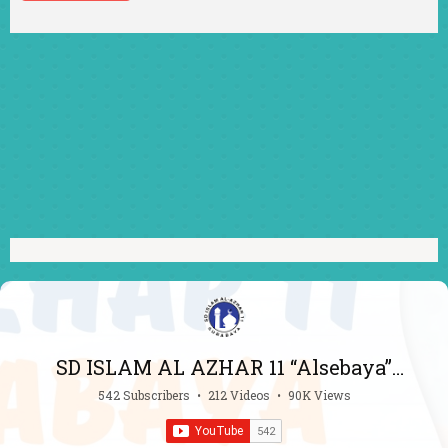
SD ISLAM AL AZHAR 11 “Alsebaya”
Surabaya
542 Subscribers
•
212 Videos
•
90K Views