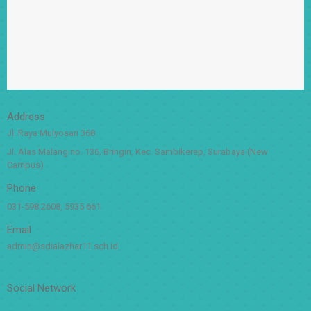
Address
Jl. Raya Mulyosari 368
Jl. Alas Malang no. 136, Bringin, Kec. Sambikerep, Surabaya (New
Campus)
Phone
031-598 2608, 5935 661
Email
admin@sdialazhar11.sch.id
Social Network