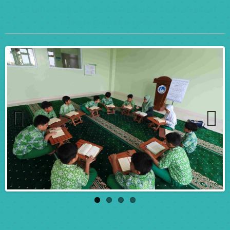
The following are school activities at Al Azhar 11
Islamic Elementary School
Previ
Next
ous