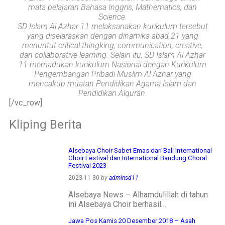
kebaikan🌱
mata pelajaran Bahasa Inggris, Mathematics, dan
Science.
#SDIAIAzhar11Surab
SD Islam Al Azhar 11 melaksanakan kurikulum tersebut
aya #DiklatTakmir
yang diselaraskan dengan dinamika abad 21 yang
#PemimpinMuda
menuntut critical thingking, communication, creative,
#Berakhlak Mulia
dan collaborative learning. Selain itu, SD Islam Al Azhar
#surabaya #sekolah
11 memadukan kurikulum Nasional dengan Kurikulum
#sekolahdasar
Pengembangan Pribadi Muslim Al Azhar yang
#sekolahsurabaya
mencakup muatan Pendidikan Agama Islam dan
Pendidikan Alquran.
[/vc_row]
Kliping Berita
Alsebaya Choir Sabet Emas dari Bali International
Choir Festival dan International Bandung Choral
Festival 2023
2023-11-30
by
adminsd11
Alsebaya News – Alhamdulillah di tahun
ini Alsebaya Choir berhasil…
Jawa Pos Kamis 20 Desember 2018 – Asah