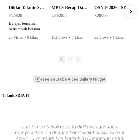
Diklat Takmir SDI Al Azhar 11 Surabaya
MPLS Recap Day 1 - SDI Al Azhar 11 Surabaya
OSN-P 2026 | SD - 20533043 - SD ISLAM AL AZHAR 11 SURABAYA | IPA
8/2/2026
7/21/2026
7/20/2026
Belajar bersama,
bertumbuh bersama,
dan siap mengemban
23 Views
•
0 Likes
102 Views
•
7 Likes
35 Views
•
1 Likes
amanah.
•
0 Comments
•
0 Comments
Semangat peserta
dalam Diklat Takmir
1
2
SDI Al Azhar 11
Surabaya menjadi
langkah awal
Free YouTube Video Gallery Widget
mencetak pemimpin-
pemimpin muda
yang berakhlak,
Tiktok SDIA 11
bertanggung jawab,
dan siap melayani
dengan penuh
keikhlasan.
Bismillah, semoga
Untuk membekali peserta didiknya agar dapat
setiap langkah
menyesuikan diri dengan kondisi global, SD Islam Al
menjadi ladang
Azhar 11 memadukan kurikulum Cambridge untuk