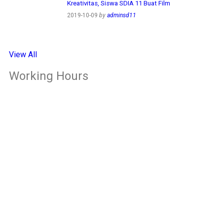
Kreativitas, Siswa SDIA 11 Buat Film
2019-10-09
by
adminsd11
View All
Working Hours
OFFICE
Senin – Jum'at
07:00 – 16:00 WIB
CLASS
Kelas 1-2
Senin-kamis: 7.00-14.00 WIB
Jumat: 7.00-13.00 WIB