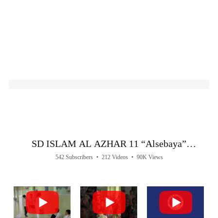
SD ISLAM AL AZHAR 11 “Alsebaya”
Surabaya
542 Subscribers
•
212 Videos
•
90K Views