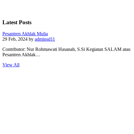
Latest Posts
Pesantren Akhlak Mulia
29 Feb, 2024
by
adminsd11
Contributor: Nur Rohmawati Hasanah, S.Si Kegiatan SALAM atau
Pesantren Akhlak…
View All
Calendar
<<
Aug 2026
>>
M
T
W
T
F
S
S
27
28
29
30
31
1
2
3
4
5
6
7
8
9
10
11
12
13
14
15
16
17
18
19
20
21
22
23
24
25
26
27
28
29
30