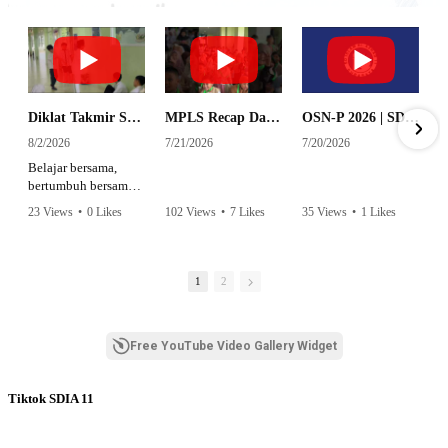
Diklat Takmir SDI Al Azhar 11 Surabaya
MPLS Recap Day 1 - SDI Al Azhar 11 Surabaya
OSN-P 2026 | SD - 20533043 - SD ISLAM AL AZHAR 11 SURABAYA | IPA
8/2/2026
7/21/2026
7/20/2026
Belajar bersama,
bertumbuh bersama,
dan siap mengemban
23 Views
•
0 Likes
102 Views
•
7 Likes
35 Views
•
1 Likes
amanah.
•
0 Comments
•
0 Comments
Semangat peserta
dalam Diklat Takmir
1
2
SDI Al Azhar 11
Surabaya menjadi
langkah awal
Free YouTube Video Gallery Widget
mencetak pemimpin-
pemimpin muda
yang berakhlak,
Tiktok SDIA 11
bertanggung jawab,
dan siap melayani
dengan penuh