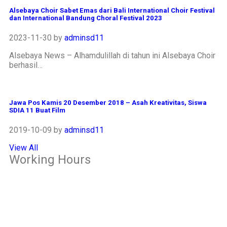
Alsebaya Choir Sabet Emas dari Bali International Choir Festival
dan International Bandung Choral Festival 2023
2023-11-30
by
adminsd11
Alsebaya News – Alhamdulillah di tahun ini Alsebaya Choir
berhasil…
Jawa Pos Kamis 20 Desember 2018 – Asah Kreativitas, Siswa
SDIA 11 Buat Film
2019-10-09
by
adminsd11
View All
Working Hours
OFFICE
Senin – Jum'at
07:00 – 16:00 WIB