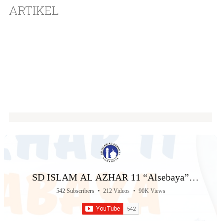
ARTIKEL
SD ISLAM AL AZHAR 11 “Alsebaya”
Surabaya
542 Subscribers
•
212 Videos
•
90K Views