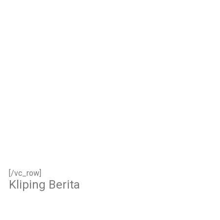
keikhlasan.
Bismillah, semoga
setiap langkah
menjadi ladang
kebaikan🌱
#SDIAIAzhar11Surab
aya #DiklatTakmir
#PemimpinMuda
#Berakhlak Mulia
#surabaya #sekolah
#sekolahdasar
#sekolahsurabaya
[/vc_row]
Kliping Berita