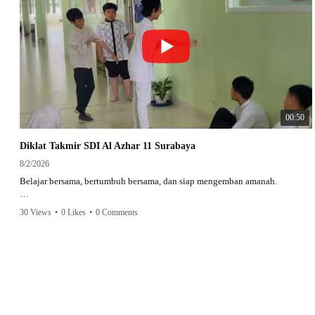
00:50
Diklat Takmir SDI Al Azhar 11 Surabaya
8/2/2026
Belajar bersama, bertumbuh bersama, dan siap mengemban amanah.
Semangat peserta dalam Diklat Takmir SDI Al Azhar 11 Surabaya menjadi
30 Views
•
0 Likes
•
0 Comments
langkah awal mencetak pemimpin-pemimpin muda yang berakhlak,
bertanggung jawab, dan siap melayani dengan penuh keikhlasan.
Bismillah, semoga setiap langkah menjadi ladang kebaikan🌱
#SDIAIAzhar11Surabaya #DiklatTakmir #PemimpinMuda #Berakhlak
Mulia #surabaya #sekolah #sekolahdasar #sekolahsurabaya