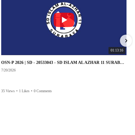
01:13:16
OSN-P 2026 | SD - 20533043 - SD ISLAM AL AZHAR 11 SURABAYA | IPA
7/20/2026
35 Views
•
1 Likes
•
0 Comments