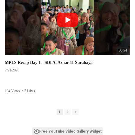
00:54
MPLS Recap Day 1 - SDI Al Azhar 11 Surabaya
7/21/2026
104 Views
•
7 Likes
1
2
Free YouTube Video Gallery Widget