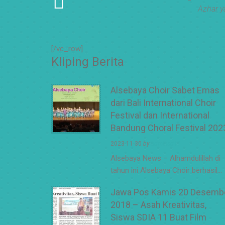
Azhar y
[/vc_row]
Kliping Berita
Alsebaya Choir Sabet Emas
dari Bali International Choir
Festival dan International
Bandung Choral Festival 202
2023-11-30
by
adminsd11
Alsebaya News – Alhamdulillah di
tahun ini Alsebaya Choir berhasil…
Jawa Pos Kamis 20 Desemb
2018 – Asah Kreativitas,
Siswa SDIA 11 Buat Film