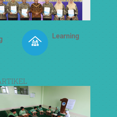
Learning
g
How To Live
Together
ARTIKEL