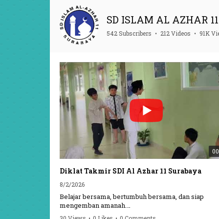
SD ISLAM AL AZHAR 11 
542 Subscribers
•
212 Videos
•
91K V
00
Diklat Takmir SDI Al Azhar 11 Surabaya
8/2/2026
Belajar bersama, bertumbuh bersama, dan siap
mengemban amanah.
30 Views
•
0 Likes
•
0 Comments