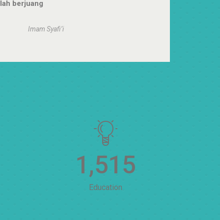
elah berjuang
Imam Syafi’i
1,522
Education