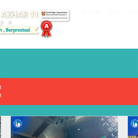
Beranda
Profil
Inf
t
t