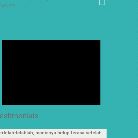
Alquran.
estimonials
erlelah-lelahlah, manisnya hidup terasa setelah