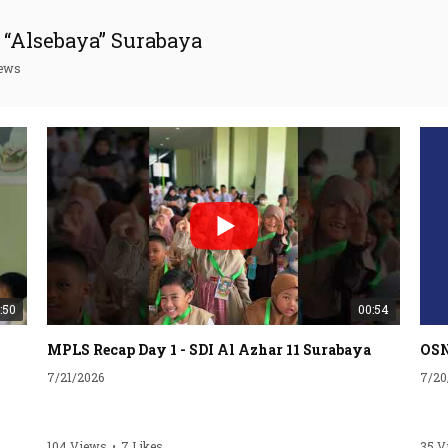
“Alsebaya” Surabaya
iews
:50
00:54
MPLS Recap Day 1 - SDI Al Azhar 11 Surabaya
7/21/2026
7/20
104 Views
•
7 Likes
35 V