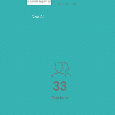
2019-10-09
by
adminsd11
View All
33
Teachers