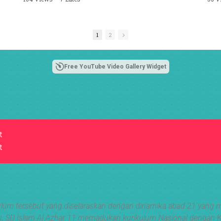
 11
n-
b,
1
2
Free YouTube Video Gallery Widget
t
t
lum tersebut yang diselaraskan dengan dinamika abad 21 yang me
ain itu, SD Islam Al Azhar 11 memadukan kurikulum Nasional denga