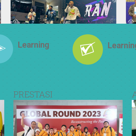
Learning
Learnin
How to Do
How to Be
PRESTASI