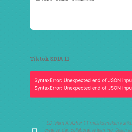
Semangat peserta dalam Diklat Takmir SDI Al Azhar
Surabaya menjadi langkah awal mencetak pemimpi
pemimpin muda yang berakhlak, bertanggung jawa
dan siap melayani dengan penuh keikhlasan.
Bismillah, semoga setiap langkah menjadi ladang
kebaikan
#SDIAIAzhar11Surabaya #DiklatTakmir
#PemimpinMuda #Berakhlak Mulia #surabaya
#sekolah #sekolahdasar #sekolahsurabaya
Tiktok SDIA 11
SyntaxError: Unexpected end of JSON inpu
SyntaxError: Unexpected end of JSON inpu
ge untuk mata
SD Islam Al Azhar 11 melaksanakan kuriku
creative, dan collaborative learning. Sel