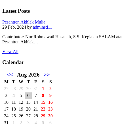
Latest Posts
Pesantren Akhlak Mulia
29 Feb, 2024
by
adminsd11
Contributor: Nur Rohmawati Hasanah, S.Si Kegiatan SALAM atau
Pesantren Akhlak…
View All
Calendar
<<
Aug 2026
>>
M
T
W
T
F
S
S
27
28
29
30
31
1
2
3
4
5
6
7
8
9
10
11
12
13
14
15
16
17
18
19
20
21
22
23
24
25
26
27
28
29
30
31
1
2
3
4
5
6