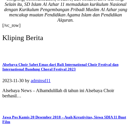
Selain itu, SD Islam Al Azhar 11 memadukan kurikulum Nasional
#SDIAIAzhar11Surab
dengan Kurikulum Pengembangan Pribadi Muslim Al Azhar yang
aya #DiklatTakmir
mencakup muatan Pendidikan Agama Islam dan Pendidikan
#PemimpinMuda
Alquran.
#Berakhlak Mulia
[/vc_row]
#surabaya #sekolah
#sekolahdasar
Kliping Berita
#sekolahsurabaya
Alsebaya Choir Sabet Emas dari Bali International Choir Festival dan
International Bandung Choral Festival 2023
2023-11-30
by
adminsd11
Alsebaya News – Alhamdulillah di tahun ini Alsebaya Choir
berhasil…
Jawa Pos Kamis 20 Desember 2018 – Asah Kreativitas, Siswa SDIA 11 Buat
Film