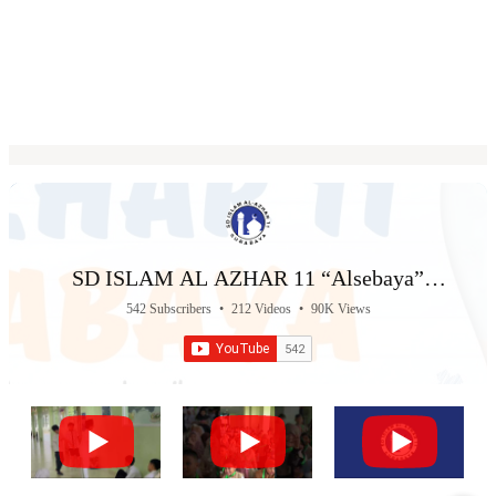
SD ISLAM AL AZHAR 11 “Alsebaya”
Surabaya
542 Subscribers
•
212 Videos
•
90K Views