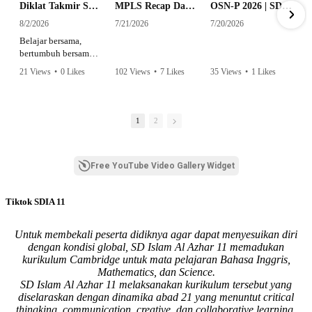
Diklat Takmir SDI Al Azhar 11 Surabaya
MPLS Recap Day 1 - SDI Al Azhar 11 Surabaya
OSN-P 2026 | SD - 20533043 - SD ISLAM AL AZHAR 11 SURABAYA | IPA
8/2/2026
7/21/2026
7/20/2026
Belajar bersama,
bertumbuh bersama,
dan siap mengemban
21 Views
•
0 Likes
102 Views
•
7 Likes
35 Views
•
1 Likes
amanah.
•
0 Comments
•
0 Comments
Semangat peserta
dalam Diklat Takmir
1
2
SDI Al Azhar 11
Surabaya menjadi
langkah awal
Free YouTube Video Gallery Widget
mencetak pemimpin-
pemimpin muda
yang berakhlak,
Tiktok SDIA 11
bertanggung jawab,
dan siap melayani
dengan penuh
Untuk membekali peserta didiknya agar dapat menyesuikan diri
keikhlasan.
dengan kondisi global, SD Islam Al Azhar 11 memadukan
kurikulum Cambridge untuk mata pelajaran Bahasa Inggris,
Bismillah, semoga
Mathematics, dan Science.
setiap langkah
SD Islam Al Azhar 11 melaksanakan kurikulum tersebut yang
menjadi ladang
diselaraskan dengan dinamika abad 21 yang menuntut critical
kebaikan🌱
thingking, communication, creative, dan collaborative learning.