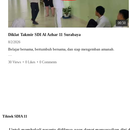
00:50
Diklat Takmir SDI Al Azhar 11 Surabaya
8/2/2026
Belajar bersama, bertumbuh bersama, dan siap mengemban amanah.
Semangat peserta dalam Diklat Takmir SDI Al Azhar 11 Surabaya menjadi
30 Views
•
0 Likes
•
0 Comments
langkah awal mencetak pemimpin-pemimpin muda yang berakhlak,
bertanggung jawab, dan siap melayani dengan penuh keikhlasan.
Bismillah, semoga setiap langkah menjadi ladang kebaikan🌱
#SDIAIAzhar11Surabaya #DiklatTakmir #PemimpinMuda #Berakhlak
Mulia #surabaya #sekolah #sekolahdasar #sekolahsurabaya
Tiktok SDIA 11
Untuk membekali peserta didiknya agar dapat menyesuikan diri 