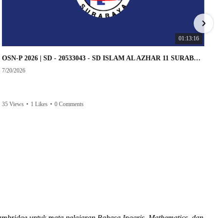
01:13:16
OSN-P 2026 | SD - 20533043 - SD ISLAM AL AZHAR 11 SURABAYA | IPA
7/20/2026
35 Views
•
1 Likes
•
0 Comments
ambridge untuk mata pelajaran Bahasa Inggris, Mathematics, dan