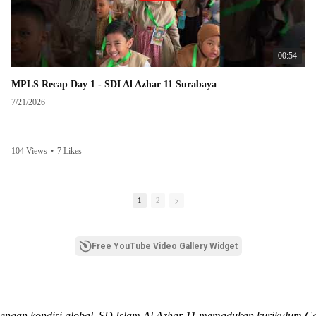
00:54
MPLS Recap Day 1 - SDI Al Azhar 11 Surabaya
7/21/2026
104 Views
•
7 Likes
1
2
Free YouTube Video Gallery Widget
dengan kondisi global, SD Islam Al Azhar 11 memadukan kurikulum C