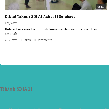
00:50
Diklat Takmir SDI Al Azhar 11 Surabaya
8/2/2026
Belajar bersama, bertumbuh bersama, dan siap mengemban
amanah.
21 Views
•
0 Likes
•
0 Comments
Semangat peserta dalam Diklat Takmir SDI Al Azhar 11 Surabaya
menjadi langkah awal mencetak pemimpin-pemimpin muda yang
berakhlak, bertanggung jawab, dan siap melayani dengan penuh
keikhlasan.
Bismillah, semoga setiap langkah menjadi ladang kebaikan🌱
#SDIAIAzhar11Surabaya #DiklatTakmir #PemimpinMuda
#Berakhlak Mulia #surabaya #sekolah #sekolahdasar
#sekolahsurabaya
Tiktok SDIA 11