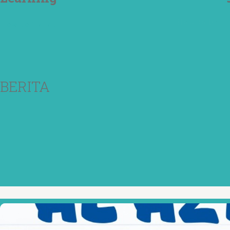
How to Do
How to Think
BERITA