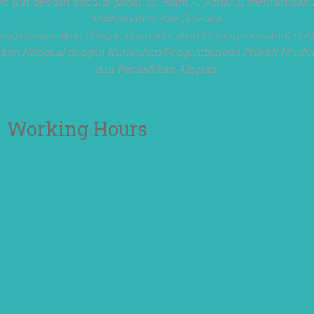
 diri dengan kondisi global, SD Islam Al Azhar 11 memadukan 
Mathematics, dan Science.
ang diselaraskan dengan dinamika abad 21 yang menuntut critica
rikulum Nasional dengan Kurikulum Pengembangan Pribadi Mus
dan Pendidikan Alquran.
Working Hours
OFFICE
Senin – Jum'at
07:00 – 16:00 WIB
CLASS