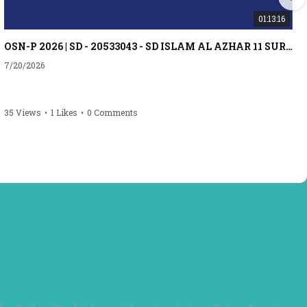
01:13:16
OSN-P 2026 | SD - 20533043 - SD ISLAM AL AZHAR 11 SURABAYA | IPA
7/20/2026
35 Views
•
1 Likes
•
0 Comments