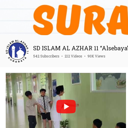
SD ISLAM AL AZHAR 11 “Alsebaya
542 Subscribers
•
212 Videos
•
90K Views