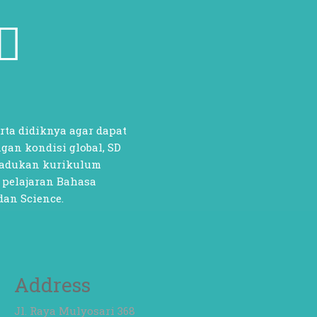
ta didiknya agar dapat
gan kondisi global, SD
madukan kurikulum
 pelajaran Bahasa
dan Science.
Address
Jl. Raya Mulyosari 368