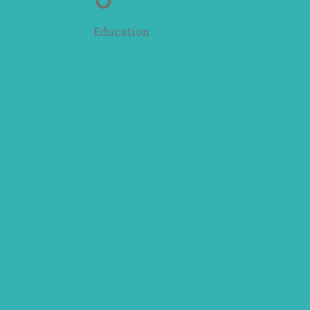
Education
c