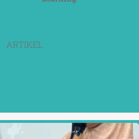
How To Live Together
ARTIKEL