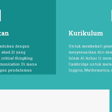
kan
Kurikulum
madukan dengan
Untuk membekali peser
 abad 21 yang
menyesuaikan diri den
s
critical thingking,
Islam Al Azhar 11 me
mmunication
. Di mana
Cambridge untuk mata
engan pendalaman
Inggris, Mathematics, 
Read More