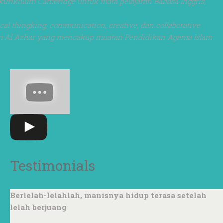
kurikulum Cambridge untuk mata pelajaran Bahasa Inggris,
l thingking, communication, creative, dan collaborative
lim Al Azhar yang mencakup muatan Pendidikan Agama Islam
Testimonials
Berlelah-lelahlah, manisnya hidup terasa setelah
lelah berjuang