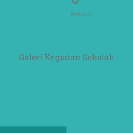
Students
Galeri Kegiatan Sekolah
The following are school activities at Al Azhar 11 Islami
Elementary School