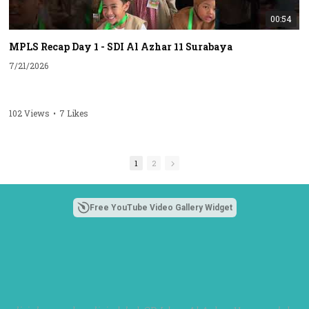
00:54
MPLS Recap Day 1 - SDI Al Azhar 11 Surabaya
7/21/2026
102 Views
•
7 Likes
1
2
Free YouTube Video Gallery Widget