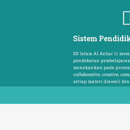
Sistem Pendidi
SD Islam Al Azhar 11 me
pendekatan pembelajaran
menekankan pada prose
collaborative, creative, co
setiap materi diawali d
muatan iman dan taqwa.
Read More