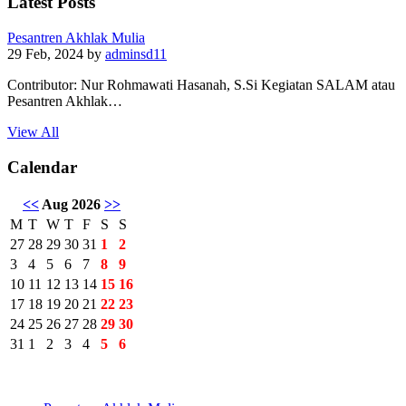
Latest Posts
Pesantren Akhlak Mulia
29 Feb, 2024
by
adminsd11
Contributor: Nur Rohmawati Hasanah, S.Si Kegiatan SALAM atau
Pesantren Akhlak…
View All
Calendar
<<
Aug 2026
>>
M
T
W
T
F
S
S
27
28
29
30
31
1
2
3
4
5
6
7
8
9
10
11
12
13
14
15
16
17
18
19
20
21
22
23
24
25
26
27
28
29
30
31
1
2
3
4
5
6