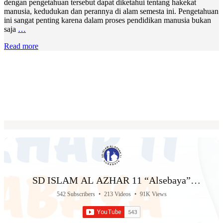
dengan pengetahuan tersebut dapat diketahui tentang hakekat
manusia, kedudukan dan perannya di alam semesta ini. Pengetahuan
ini sangat penting karena dalam proses pendidikan manusia bukan
saja
…
Read more
SD ISLAM AL AZHAR 11 “Alsebaya”
Surabaya
542 Subscribers
•
213 Videos
•
91K Views