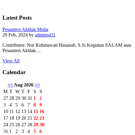
Latest Posts
Pesantren Akhlak Mulia
29 Feb, 2024
by
adminsd11
Contributor: Nur Rohmawati Hasanah, S.Si Kegiatan SALAM atau
Pesantren Akhlak…
View All
Calendar
<<
Aug 2026
>>
M
T
W
T
F
S
S
27
28
29
30
31
1
2
3
4
5
6
7
8
9
10
11
12
13
14
15
16
17
18
19
20
21
22
23
24
25
26
27
28
29
30
31
1
2
3
4
5
6