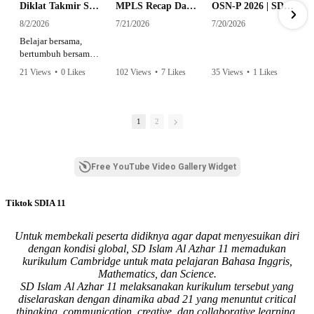
Diklat Takmir SDI Al Azhar 11 Surabaya
MPLS Recap Day 1 - SDI Al Azhar 11 Surabaya
OSN-P 2026 | SD - 20533043 - SD ISLAM AL AZHAR 11 SURABAYA | IPA
8/2/2026
7/21/2026
7/20/2026
Belajar bersama,
bertumbuh bersama,
dan siap mengemban
21 Views
•
0 Likes
102 Views
•
7 Likes
35 Views
•
1 Likes
amanah.
•
0 Comments
•
0 Comments
Semangat peserta
dalam Diklat Takmir
1
2
SDI Al Azhar 11
Surabaya menjadi
langkah awal
Free YouTube Video Gallery Widget
mencetak pemimpin-
pemimpin muda
yang berakhlak,
Tiktok SDIA 11
bertanggung jawab,
dan siap melayani
dengan penuh
Untuk membekali peserta didiknya agar dapat menyesuikan diri
keikhlasan.
dengan kondisi global, SD Islam Al Azhar 11 memadukan
kurikulum Cambridge untuk mata pelajaran Bahasa Inggris,
Bismillah, semoga
Mathematics, dan Science.
setiap langkah
SD Islam Al Azhar 11 melaksanakan kurikulum tersebut yang
menjadi ladang
diselaraskan dengan dinamika abad 21 yang menuntut critical
kebaikan🌱
thingking, communication, creative, dan collaborative learning.