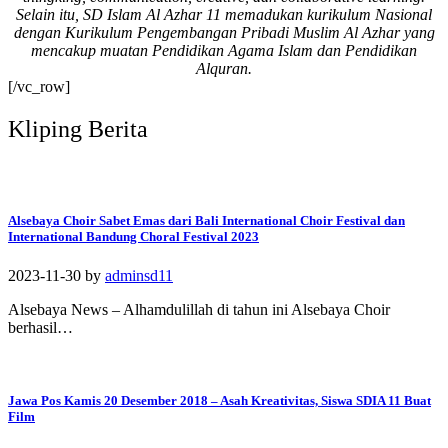
Selain itu, SD Islam Al Azhar 11 memadukan kurikulum Nasional
#SDIAIAzhar11Surab
dengan Kurikulum Pengembangan Pribadi Muslim Al Azhar yang
aya #DiklatTakmir
mencakup muatan Pendidikan Agama Islam dan Pendidikan
#PemimpinMuda
Alquran.
#Berakhlak Mulia
[/vc_row]
#surabaya #sekolah
#sekolahdasar
Kliping Berita
#sekolahsurabaya
Alsebaya Choir Sabet Emas dari Bali International Choir Festival dan
International Bandung Choral Festival 2023
2023-11-30
by
adminsd11
Alsebaya News – Alhamdulillah di tahun ini Alsebaya Choir
berhasil…
Jawa Pos Kamis 20 Desember 2018 – Asah Kreativitas, Siswa SDIA 11 Buat
Film