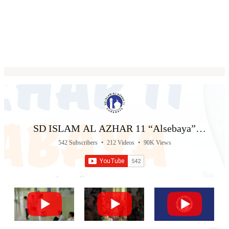
SD ISLAM AL AZHAR 11 “Alsebaya”
Surabaya
542 Subscribers
•
212 Videos
•
90K Views