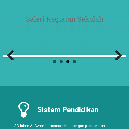
Galeri Kegiatan Sekolah
The following are school activities at Al Azhar 11
Islamic Elementary School
Previ
Next
ous