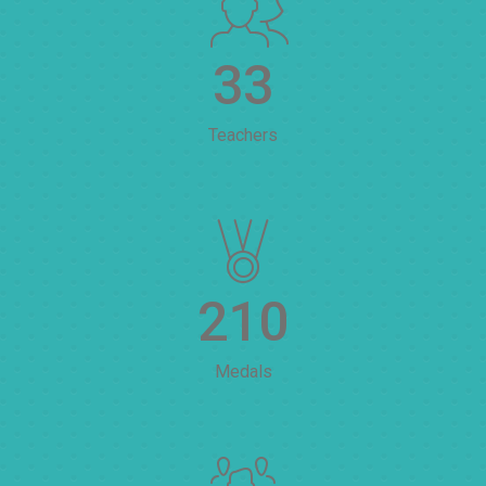
33
Teachers
210
Medals