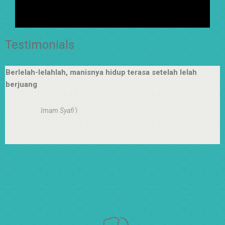
Testimonials
Berlelah-lelahlah, manisnya hidup terasa setelah lelah
berjuang
Imam Syafi’i