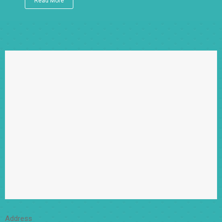
Untuk membekali peserta didiknya agar dapat
menyesuaikan diri dengan kondisi global, SD Islam Al Azhar
11 memadukan kurikulum Cambridge untuk mata pelajaran
Bahasa Inggris, Mathematics, dan Science.
Read More