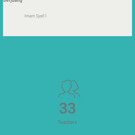
berjuang
Imam Syafi’i
33
Teachers