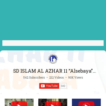
SD ISLAM AL AZHAR 11 “Alsebaya”
Surabaya
542 Subscribers
•
212 Videos
•
90K Views