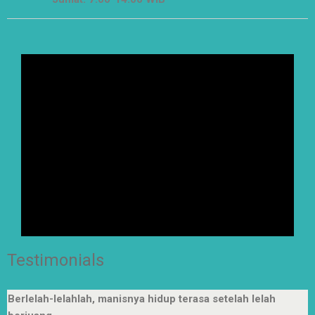
Testimonials
Berlelah-lelahlah, manisnya hidup terasa setelah lelah