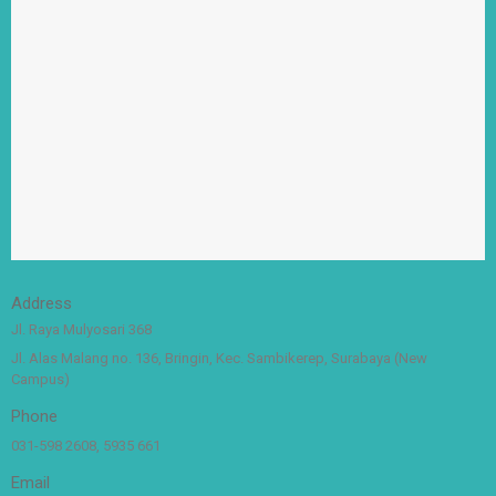
Address
Jl. Raya Mulyosari 368
Jl. Alas Malang no. 136, Bringin, Kec. Sambikerep, Surabaya (New
Campus)
Phone
031-598 2608, 5935 661
Email