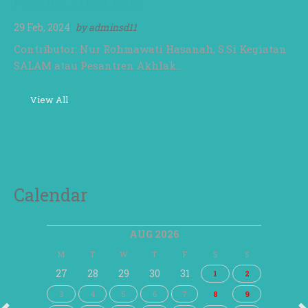
Pesantren Akhlak Mulia
29 Feb, 2024
by
adminsd11
Contributor: Nur Rohmawati Hasanah, S.Si Kegiatan
SALAM atau Pesantren Akhlak…
View All
Calendar
AUG 2026
M
T
W
T
F
S
S
27
28
29
30
31
1
2
3
4
5
6
7
8
9