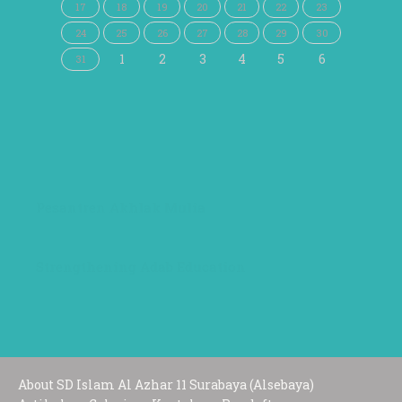
17
18
19
20
21
22
23
24
25
26
27
28
29
30
1
2
3
4
5
6
31
Pesantren Akhlak Mulia
Strengthening Adab Education
About SD Islam Al Azhar 11 Surabaya (Alsebaya)