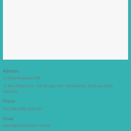
Address
Jl. Raya Mulyosari 368
Jl. Alas Malang no. 136, Bringin, Kec. Sambikerep, Surabaya (New
Campus)
Phone
031-598 2608, 5935 661
Email
admin@sdialazhar11.sch.id