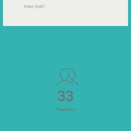
Imam Syafi’i
33
Teachers