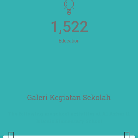
1,522
Education
Galeri Kegiatan Sekolah
The following are school activities at Al Azhar 11
Islamic Elementary School