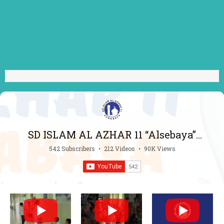
SD ISLAM AL AZHAR 11 “Alsebaya”
Surabaya
542 Subscribers
•
212 Videos
•
90K Views