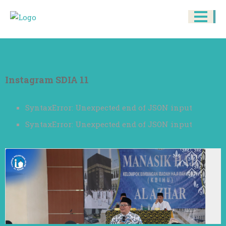
Instagram SDIA 11
SyntaxError: Unexpected end of JSON input
SyntaxError: Unexpected end of JSON input