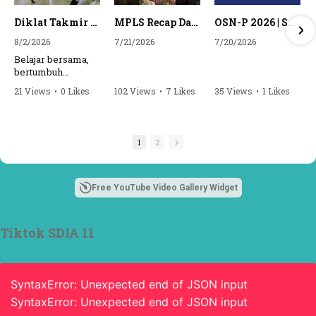
Diklat Takmir SDI Al Azhar 11 Surabaya
MPLS Recap Day 1 - SDI Al Azhar 11 Surabaya
OSN-P 2026 | SD - 20533043 - SD ISLAM AL AZHAR 11 SURABAYA | IPA
8/2/2026
7/21/2026
7/20/2026
Belajar bersama,
bertumbuh
bersama, dan siap
21 Views
•
0 Likes
102 Views
•
7 Likes
35 Views
•
1 Likes
mengemban
•
0 Comments
•
0 Comments
amanah.
Semangat peserta
1
2
dalam Diklat
Takmir SDI Al
Azhar 11 Surabaya
menjadi langkah
Free YouTube Video Gallery Widget
awal mencetak
pemimpin-
pemimpin muda
Tiktok SDIA 11
yang berakhlak,
bertanggung
jawab, dan siap
melayani dengan
SyntaxError: Unexpected end of JSON input
penuh keikhlasan.
SyntaxError: Unexpected end of JSON input
Bismillah, semoga